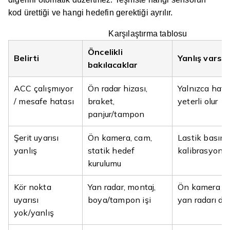
kod ürettiği ve hangi hedefin gerektiği ayrılır.
Karşılaştırma tablosu
Öncelikli
Belirti
Yanlış varsa
bakılacaklar
ACC çalışmıyor
Ön radar hizası,
Yalnızca hata
/ mesafe hatası
braket,
yeterli olur
panjur/tampon
Şerit uyarısı
Ön kamera, cam,
Lastik basınc
yanlış
statik hedef
kalibrasyon y
kurulumu
Kör nokta
Yan radar, montaj,
Ön kamera ka
uyarısı
boya/tampon işi
yan radarı düz
yok/yanlış