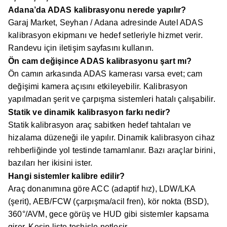
Adana’da ADAS kalibrasyonu nerede yapılır?
Garaj Market, Seyhan / Adana adresinde Autel ADAS
kalibrasyon ekipmanı ve hedef setleriyle hizmet verir.
Randevu için iletişim sayfasını kullanın.
Ön cam değişince ADAS kalibrasyonu şart mı?
Ön camın arkasında ADAS kamerası varsa evet; cam
değişimi kamera açısını etkileyebilir. Kalibrasyon
yapılmadan şerit ve çarpışma sistemleri hatalı çalışabilir.
Statik ve dinamik kalibrasyon farkı nedir?
Statik kalibrasyon araç sabitken hedef tahtaları ve
hizalama düzeneği ile yapılır. Dinamik kalibrasyon cihaz
rehberliğinde yol testinde tamamlanır. Bazı araçlar birini,
bazıları her ikisini ister.
Hangi sistemler kalibre edilir?
Araç donanımına göre ACC (adaptif hız), LDW/LKA
(şerit), AEB/FCW (çarpışma/acil fren), kör nokta (BSD),
360°/AVM, gece görüş ve HUD gibi sistemler kapsama
girer. Kesin liste teşhisle netleşir.