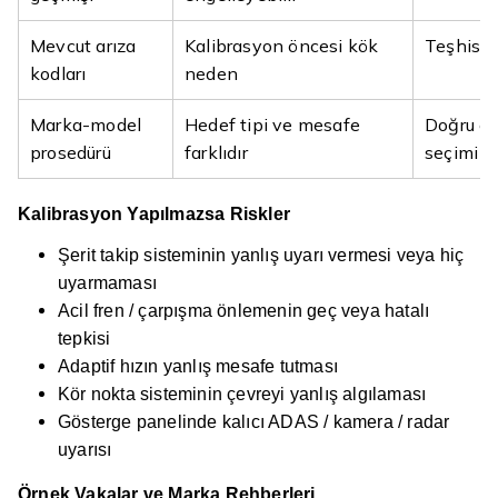
Mevcut arıza
Kalibrasyon öncesi kök
Teşhis sü
kodları
neden
Marka-model
Hedef tipi ve mesafe
Doğru e
prosedürü
farklıdır
seçimi g
Kalibrasyon Yapılmazsa Riskler
Şerit takip sisteminin yanlış uyarı vermesi veya hiç
uyarmaması
Acil fren / çarpışma önlemenin geç veya hatalı
tepkisi
Adaptif hızın yanlış mesafe tutması
Kör nokta sisteminin çevreyi yanlış algılaması
Gösterge panelinde kalıcı ADAS / kamera / radar
uyarısı
Örnek Vakalar ve Marka Rehberleri