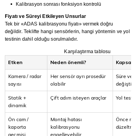
Kalibrasyon sonrası fonksiyon kontrolü
Fiyatı ve Süreyi Etkileyen Unsurlar
Tek bir «ADAS kalibrasyonu fiyatı» vermek doğru
değildir. Teklifte hangi sensörlerin, hangi yöntemin ve yol
testinin dahil olduğu sorulmalıdır.
Karşılaştırma tablosu
Etken
Neden önemli?
Kapsama
Kamera / radar
Her sensör ayrı prosedür
Süre ve 
sayısı
olabilir
değiştirir
Statik +
Çift adım isteyen araçlar
Yol testi
dinamik
Ön cam /
Montaj hatası
Önce me
kaporta
kalibrasyonu
düzeltme
geçmişi
engelleyebilir