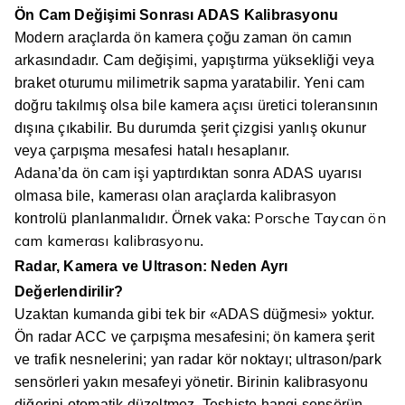
Ön Cam Değişimi Sonrası ADAS Kalibrasyonu
Modern araçlarda ön kamera çoğu zaman ön camın
arkasındadır. Cam değişimi, yapıştırma yüksekliği veya
braket oturumu milimetrik sapma yaratabilir. Yeni cam
doğru takılmış olsa bile kamera açısı üretici toleransının
dışına çıkabilir. Bu durumda şerit çizgisi yanlış okunur
veya çarpışma mesafesi hatalı hesaplanır.
Adana’da ön cam işi yaptırdıktan sonra ADAS uyarısı
olmasa bile, kamerası olan araçlarda kalibrasyon
Porsche Taycan ön
kontrolü planlanmalıdır. Örnek vaka:
cam kamerası kalibrasyonu
.
Radar, Kamera ve Ultrason: Neden Ayrı
Değerlendirilir?
Uzaktan kumanda gibi tek bir «ADAS düğmesi» yoktur.
Ön radar ACC ve çarpışma mesafesini; ön kamera şerit
ve trafik nesnelerini; yan radar kör noktayı; ultrason/park
sensörleri yakın mesafeyi yönetir. Birinin kalibrasyonu
diğerini otomatik düzeltmez. Teşhiste hangi sensörün