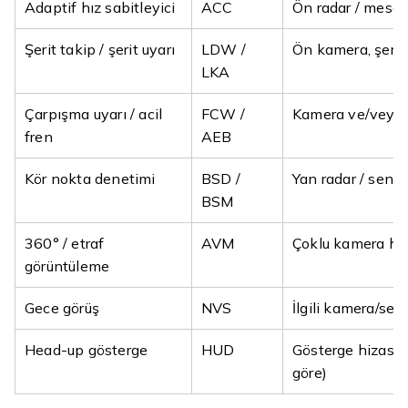
Adaptif hız sabitleyici
ACC
Ön radar / mesafe
Şerit takip / şerit uyarı
LDW /
Ön kamera, şerit
LKA
Çarpışma uyarı / acil
FCW /
Kamera ve/veya 
fren
AEB
Kör nokta denetimi
BSD /
Yan radar / sensö
BSM
360° / etraf
AVM
Çoklu kamera hiz
görüntüleme
Gece görüş
NVS
İlgili kamera/sen
Head-up gösterge
HUD
Gösterge hizası
göre)