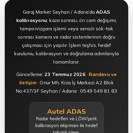
Garaj Market Seyhan / Adana’da
ADAS
kalibrasyonu
; kaza sonrası, ön cam değişimi,
tampon/ızgara işlemi veya sensör sök-tak
sonrası kamera ve radar sistemlerinin doğru
çalışması için yapılır. İşlem teşhis, hedef
kurulumu, kalibrasyon ve doğrulama adımlarıyla
tamamlanır.
Güncelleme:
23 Temmuz 2026
·
Randevu ve
iletişim
· Onur Mh. Kiza İş Merkezi A2 Blok
No:437/3F Seyhan / Adana · 0549 549 81 83
Autel ADAS
Radar hedefleri ve LDW/şerit
kalibrasyon ekipmanı ile hedef
tabanlı işlem.