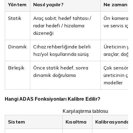
Yöntem
Nasıl yapılır?
Ne zaman ön
Statik
Araç sabit; hedef tahtası /
Ön kamera, b
radar hedefi / hizalama
ve servis içi 
düzeneği
Dinamik
Cihaz rehberliğinde belirli
Üreticinin yol
hız/yol koşullarında sürüş
araçlar; doğr
Birleşik
Önce statik hedef, sonra
Çok sensörlü
dinamik doğrulama
üreticinin çif
modeller
Hangi ADAS Fonksiyonları Kalibre Edilir?
Karşılaştırma tablosu
Sistem
Kısaltma
Kalibrasyonda 