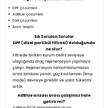
DPF çözümleri
AdBlue çözümleri
EGR çözümleri
Arıza tespiti
Sık Sorulan Sorular
DPF (dizel partikül filtresi) dolduğunda
ne olur?
Filtrede biriken kurum belirli seviyeye
ulaştığında araç rejenerasyon yapmaya
çalışır. Rejenerasyon tamamlanamazsa
arıza lambası yanar, güç kısıtlaması (limp
mode) devreye girebilir ve yakıt tüketimi
artar.
AdBlue arızası aracı çalışmaz hale
getirir mi?
AdBlue/SCR sistemindeki arıza