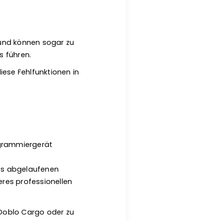
 und können sogar zu
 führen.
diese Fehlfunktionen in
ogrammiergerät
es abgelaufenen
eres professionellen
t Doblo Cargo oder zu