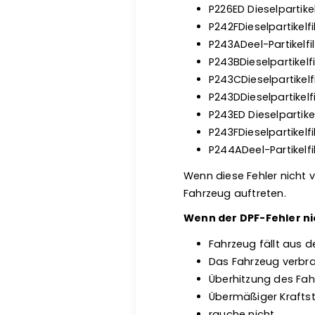
P226ED Dieselpartike
P242FDieselpartikel
P243ADeel-Partikelfi
P243BDieselpartikelf
P243CDieselpartikelf
P243DDieselpartikelf
P243ED Dieselpartike
P243FDieselpartikelf
P244ADeel-Partikelfi
Wenn diese Fehler nicht 
Fahrzeug auftreten.
Wenn der DPF-Fehler ni
Fahrzeug fällt aus d
Das Fahrzeug verbra
Überhitzung des Fa
Übermäßiger Krafts
rauche nicht