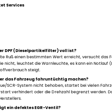
et Services
 DPF (Dieselpartikelfilter) voll ist?
 Ruß einen bestimmten Wert erreicht, versucht das F
ie nicht, leuchtet die Warnleuchte, es kann ein Notlauf 
offverbrauch steigt.
ler das Fahrzeug fahruntüchtig machen?
lue/SCR-System nicht behoben, startet bei vielen Fahr
tart verhindert oder die Drehzahl begrenzt werden. Das
erstellers.
t ein defektes EGR-Ventil?