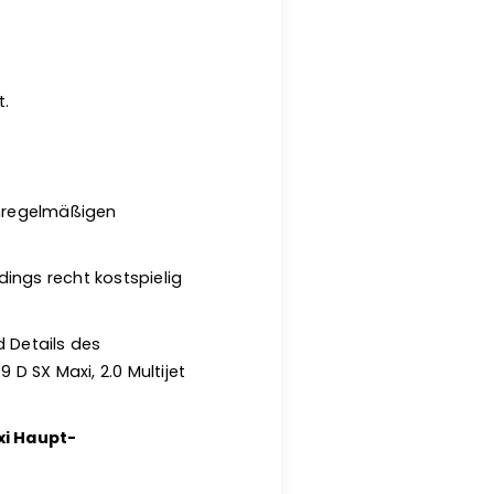
t.
unregelmäßigen
dings recht kostspielig
 Details des
.9 D SX Maxi, 2.0 Multijet
axi Haupt-