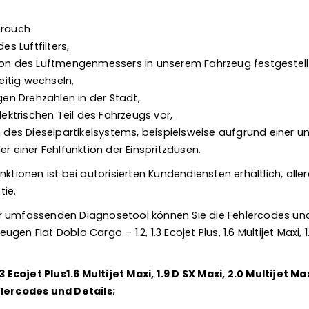
;
brauch
es Luftfilters,
ion des Luftmengenmessers in unserem Fahrzeug festgestell
zeitig wechseln,
igen Drehzahlen in der Stadt,
lektrischen Teil des Fahrzeugs vor,
en des Dieselpartikelsystems, beispielsweise aufgrund einer 
er einer Fehlfunktion der Einspritzdüsen.
nktionen ist bei autorisierten Kundendiensten erhältlich, aller
tie.
r umfassenden Diagnosetool können Sie die Fehlercodes und
eugen Fiat Doblo Cargo – 1.2, 1.3 Ecojet Plus, 1.6 Multijet Maxi, 1
.3 Ecojet Plus1.6 Multijet Maxi, 1.9 D SX Maxi, 2.0 Multijet M
hlercodes und Details;