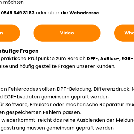
n möchten;
r
oder über die
0549 549 81 83
Webadresse
.
en
Video
Wha
häufige Fragen
e praktische Prüfpunkte zum Bereich
DPF-, AdBlue-, EGR
se und häufig gestellte Fragen unserer Kunden.
on Fehlercodes sollten DPF-Beladung, Differenzdruck, 
nd EGR-Livedaten gemeinsam geprüft werden.
für Software, Emulator oder mechanische Reparatur m
den gespeicherten Fehlern passen.
wiederkommt, reicht das reine Ausblenden der Meldung 
gasstrang müssen gemeinsam geprüft werden.