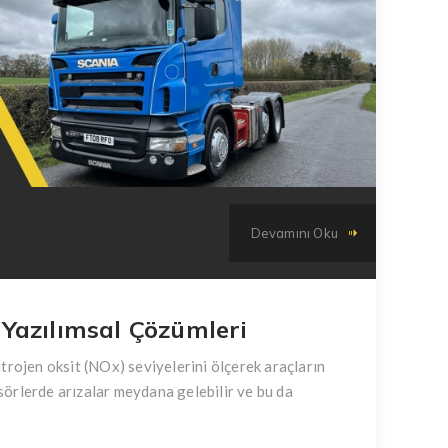
Devamını Oku
Yazılımsal Çözümleri
trojen oksit (NOx) seviyelerini ölçerek araçların
örlerde arızalar meydana gelebilir ve bu da