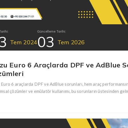
arihi:
Güncelleme Tarihi:
3
03
Tem
2024
Tem
2026
uzu Euro 6 Araçlarda DPF ve AdBlue Sor
zümleri
 Euro 6 araçlarda DPF ve AdBlue sorunları, hem araç performansını d
ımsal çözümler ve emülatör kullanımı, bu sorunların üstesinden gelme