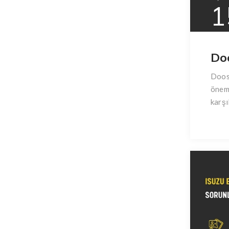
1
Do
Doosa
öneml
karşı