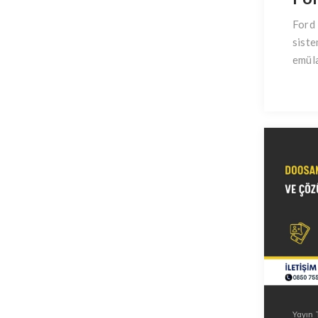
Ford 
siste
emüla
Yayın T