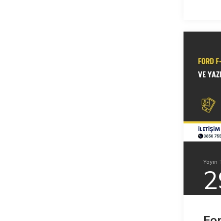
Yayın T
2
Fo