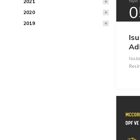
2021
Yayın T
0
2020
2019
Is
Ad
Isuzu
Resir