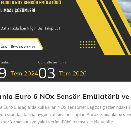
arihi:
Güncelleme Tarihi:
9
03
Tem
2024
Tem
2026
ania Euro 6 NOx Sensör Emülatörü ve 
a Euro 6 araçlarda kullanılan NOx sensörleri, egzoz gazlarındaki ni
on standartlarına uygun çalışmasını sağlar. Ancak, zamanla bu sens
n performansını ve yakıt verimliliğini olumsuz etkileyebilir.