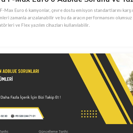
F-Max Euro 6 kamyonlar, çevre dostu emisyon standartlarını karşıl
mleri zamanla arızalanabilir ve bu da aracın performansını olumsuz 
törleri ve Flex yazılım cihazları kullanılabilir.
arihi:
Güncelleme Tarihi: