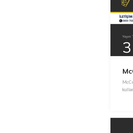
Yayın T
3
Mc
McCor
kulla