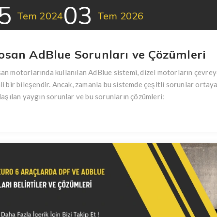
5
03
Tem
2024
Tem
2026
osan AdBlue Sorunları ve Çözümleri
n motorlarında kullanılan AdBlue sistemi, dizel motorların çevrey
i bir bileşendir. Ancak, zamanla bu sistemde çeşitli sorunlar ortay
laşılan yaygın sorunlar ve bu sorunların çözümleri: