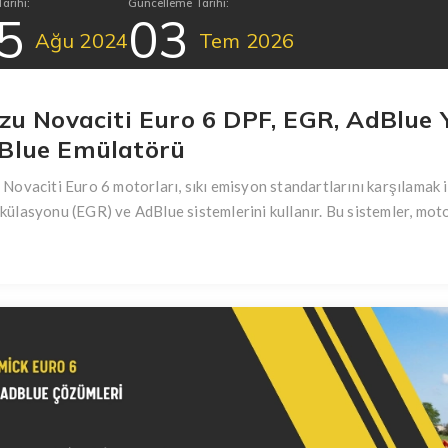
arihi:
Güncelleme Tarihi:
5
03
Ağu
2024
Tem
2026
uzu Novaciti Euro 6 DPF, EGR, AdBlue 
Blue Emülatörü
 Novaciti Euro 6 motorları, sıkı emisyon standartlarını karşılamak i
külasyonu (EGR) ve AdBlue sistemlerini kullanır. Bu sistemler, moto