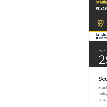
Yayın T
2
Sc
Scani
emisy
aracı