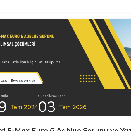
arihi:
Güncelleme Tarihi:
9
03
Tem
2024
Tem
2026
rd F-Max Euro 6 Adblue Sorunu ve Yaz