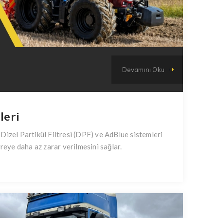
Devamını Oku
leri
Dizel Partikül Filtresi (DPF) ve AdBlue sistemleri
vreye daha az zarar verilmesini sağlar.