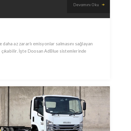
Devamını Oku
e daha az zararlı emisyonlar salmasını sağlayan
a çıkabilir. İşte Doosan AdBlue sistemlerinde