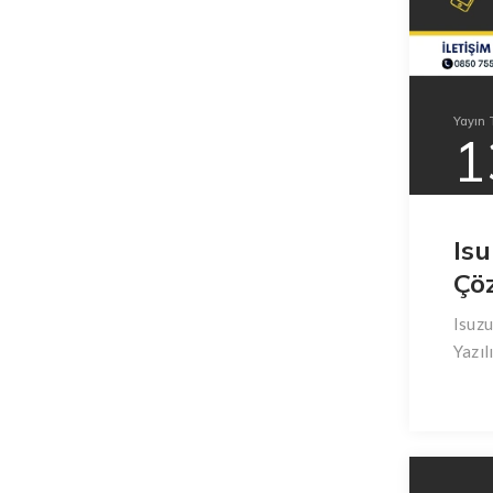
Yayın T
1
Is
Çö
Isuzu
Yazıl