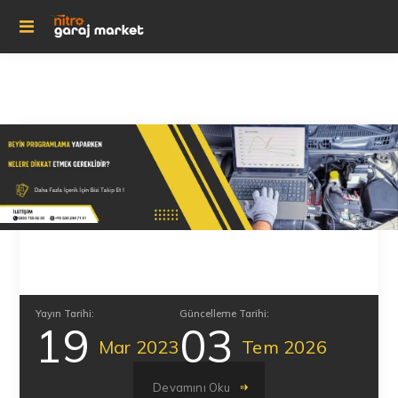
Yayın Tarihi:
Güncelleme Tarihi:
19
03
Mar
2023
Tem
2026
Devamını Oku