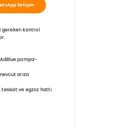
tsApp İletişim
i gereken kontrol
or.
R, AdBlue pompa-
 mevcut arıza
 tesisat ve egzoz hattı