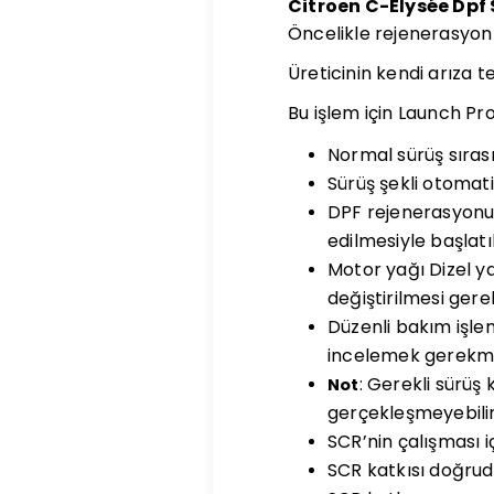
Citroen C-Elysée Dpf 
Öncelikle rejenerasyon 
Üreticinin kendi arıza te
Bu işlem için Launch Pro
Normal sürüş sıras
Sürüş şekli otomati
DPF rejenerasyonu,
edilmesiyle başlatıl
Motor yağı Dizel y
değiştirilmesi gerek
Düzenli bakım işlem
incelemek gerekme
: Gerekli sürüş
Not
gerçekleşmeyebilir
SCR’nin çalışması içi
SCR katkısı doğruda