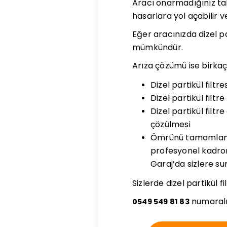
Aracı onarmadığınız ta
hasarlara yol açabilir v
Eğer aracınızda dizel pa
mümkündür.
Arıza çözümü ise birkaç 
Dizel partikül filt
Dizel partikül filt
Dizel partikül filt
çözülmesi
Ömrünü tamamlamış d
profesyonel kadrom
Garaj’da sizlere s
Sizlerde dizel partikül 
numaralı
0549 549 81 83