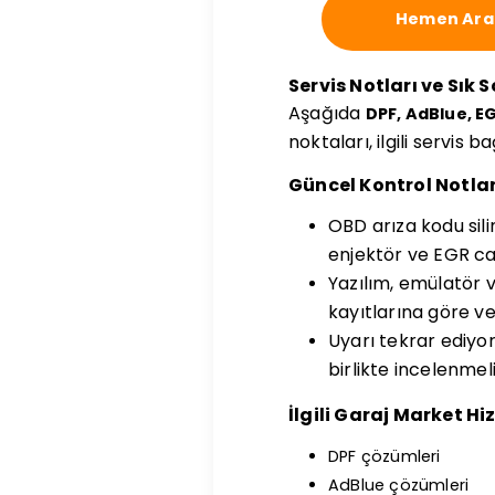
Hemen Ara
Servis Notları ve Sık 
Aşağıda
DPF, AdBlue, E
noktaları, ilgili servis 
Güncel Kontrol Notlar
OBD arıza kodu sil
enjektör ve EGR canl
Yazılım, emülatör 
kayıtlarına göre ver
Uyarı tekrar ediyor
birlikte incelenmeli
İlgili Garaj Market Hi
DPF çözümleri
AdBlue çözümleri