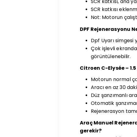
SCR katkısı, ana y
SCR katkısı eklen
Not: Motorun çalıştı
DPF Rejenerasyonu N
Dpf Uyarı simgesi 
Çok işlevli ekrand
görüntülenebilir.
Citroen C-Elysée – 1.5
Motorun normal ça
Aracı en az 30 dak
Düz şanzımanlı araç
Otomatik şanzıman
Rejenerasyon tamam
Araç Manuel Rejener
gerekir?