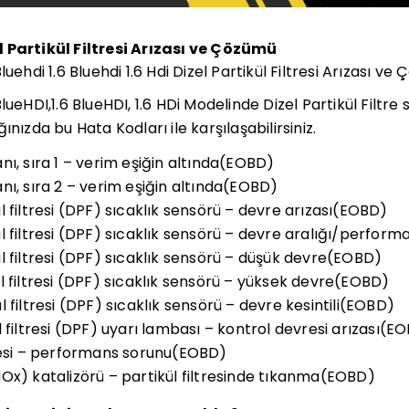
 Partikül Filtresi Arızası ve Çözümü
uehdi 1.6 Bluehdi 1.6 Hdi Dizel Partikül Filtresi Arızası v
ueHDI,1.6 BlueHDI, 1.6 HDi Modelinde Dizel Partikül Filtre sor
ınızda bu Hata Kodları ile karşılaşabilirsiniz.
ı, sıra 1 – verim eşiğin altında(EOBD)
nı, sıra 2 – verim eşiğin altında(EOBD)
 filtresi (DPF) sıcaklık sensörü – devre arızası(EOBD)
l filtresi (DPF) sıcaklık sensörü – devre aralığı/perfor
l filtresi (DPF) sıcaklık sensörü – düşük devre(EOBD)
l filtresi (DPF) sıcaklık sensörü – yüksek devre(EOBD)
 filtresi (DPF) sıcaklık sensörü – devre kesintili(EOBD)
 filtresi (DPF) uyarı lambası – kontrol devresi arızası(E
resi – performans sorunu(EOBD)
Ox) katalizörü – partikül filtresinde tıkanma(EOBD)