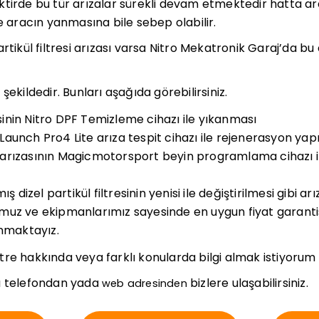
ktirde bu tür arızalar sürekli devam etmektedir hatta a
e aracın yanmasına bile sebep olabilir.
rtikül filtresi arızası varsa Nitro Mekatronik Garaj’da bu
şekildedir. Bunları aşağıda görebilirsiniz.
resinin Nitro DPF Temizleme cihazı ile yıkanması
re Launch Pro4 Lite arıza tespit cihazı ile rejenerasyon yap
re arızasının Magicmotorsport beyin programlama cihazı i
izel partikül filtresinin yenisi ile değiştirilmesi gibi ar
uz ve ekipmanlarımız sayesinde en uygun fiyat garantisi
unmaktayız.
filtre hakkında veya farklı konularda bilgi almak istiyorum
 telefondan yada
bizlere ulaşabilirsiniz.
web adresinden