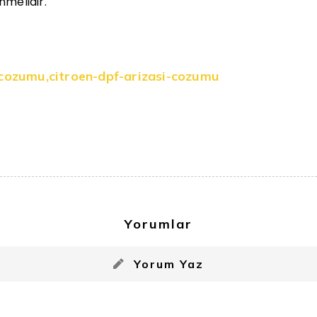
nmelidir.
-cozumu
,
citroen-dpf-arizasi-cozumu
Yorumlar
Yorum Yaz