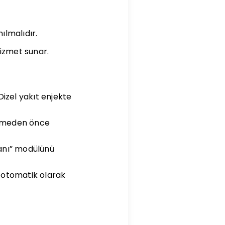
nılmalıdır.
hizmet sunar.
izel yakıt enjekte
gelmeden önce
lanı” modülünü
u otomatik olarak