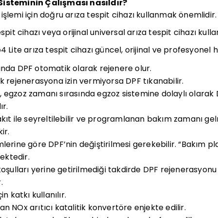
Sisteminin Çalışması nasıldır?
işlemi için doğru arıza tespit cihazı kullanmak önemlidir.
spit cihazı veya orijinal universal arıza tespit cihazı kulla
4 Lite arıza tespit cihazı güncel, orijinal ve profesyonel 
ında DPF otomatik olarak rejenere olur.
k rejenerasyona izin vermiyorsa DPF tıkanabilir.
 egzoz zamanı sırasında egzoz sistemine dolaylı olarak D
ır.
akıt ile seyreltilebilir ve programlanan bakım zamanı 
ir.
lerine göre DPF’nin değiştirilmesi gerekebilir. “Bakım p
ktedir.
 koşulları yerine getirilmediği takdirde DPF rejenerasyon
.
n katkı kullanılır.
n NOx arıtıcı katalitik konvertöre enjekte edilir.