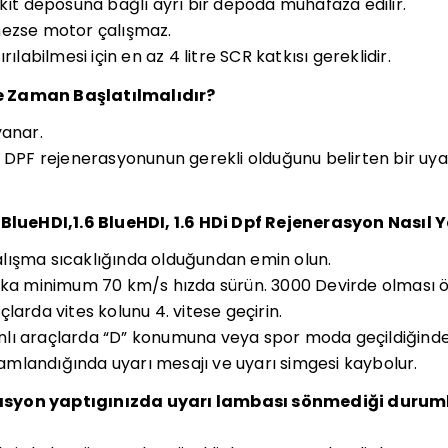
akıt deposuna bağlı ayrı bir depoda muhafaza edilir.
mezse motor çalışmaz.
rılabilmesi için en az 4 litre SCR katkısı gereklidir.
e Zaman Başlatılmalıdır?
yanar.
a DPF rejenerasyonunun gerekli olduğunu belirten bir uya
 BlueHDI,1.6 BlueHDI, 1.6 HDi Dpf Rejenerasyon Nasıl Y
lışma sıcaklığında olduğundan emin olun.
ika minimum 70 km/s hızda sürün. 3000 Devirde olması ö
larda vites kolunu 4. vitese geçirin.
lı araçlarda “D” konumuna veya spor moda geçildiğinde
landığında uyarı mesajı ve uyarı simgesi kaybolur.
asyon yaptıgınızda uyarı lambası sönmediği durum