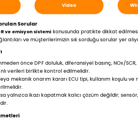
Video
Wha
Sorulan Sorular
konusunda pratikte dikkat edilmes
GR ve emisyon sistemi
bağlantıları ve müşterilerimizin sık sorduğu sorular yer alıy
ı
inmeden önce DPF doluluk, diferansiyel basınç, NOx/SC
ı verileri birlikte kontrol edilmelidir.
veya mekanik onarım kararı ECU tipi, kullanım koşulu ve
ilmelidir.
sa yalnızca ikazı kapatmak kalıcı çözüm değildir; sensör,
dir.
zmetleri