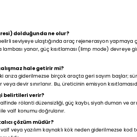
ltresi) dolduğunda ne olur?
belirli seviyeye ulaştığında araç rejenerasyon yapmaya ç
ambası yanar, güç kısıtlaması (limp mode) devreye gireb
çalışmaz hale getirir mi?
i arıza giderilmezse birçok araçta geri sayım başlar; s
 veya devir sınırlanır. Bu, üreticinin emisyon kısıtlamasıd
 belirtileri verir?
valfinde rölanti düzensizliği, güç kaybı, siyah duman ve ar
 ile valf konumu doğrulanır.
kalıcı çözüm müdür?
 valf veya yazılım kaynaklı kök neden giderilmezse kod 