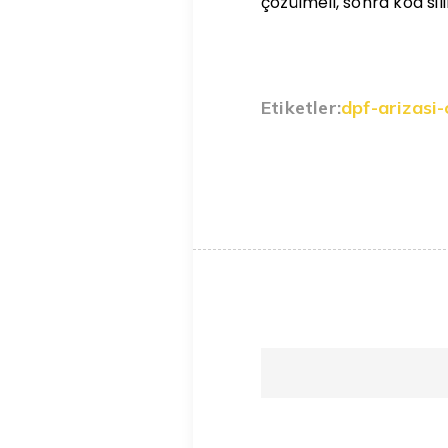
çözülmeli, sonra kod sili
Etiketler:
dpf-arizasi