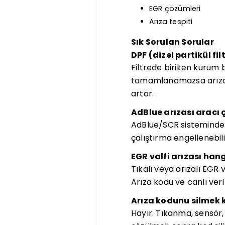
EGR çözümleri
Arıza tespiti
Sık Sorulan Sorular
DPF (dizel partikül fi
Filtrede biriken kurum 
tamamlanamazsa arıza l
artar.
AdBlue arızası aracı 
AdBlue/SCR sistemindek
çalıştırma engellenebilir
EGR valfi arızası hangi
Tıkalı veya arızalı EGR 
Arıza kodu ve canlı veri
Arıza kodunu silmek 
Hayır. Tıkanma, sensör,