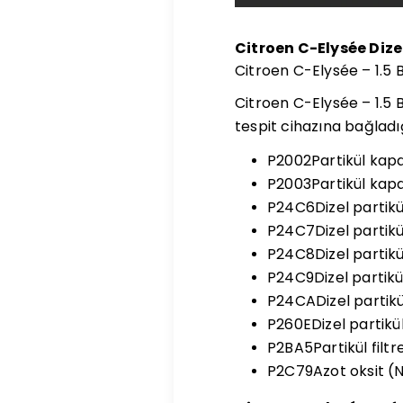
Citroen C-Elysée Dizel
Citroen C-Elysée – 1.5 Bl
Citroen C-Elysée – 1.5 Bl
tespit cihazına bağladığ
P2002Partikül kapan
P2003Partikül kapa
P24C6Dizel partikül
P24C7Dizel partikü
P24C8Dizel partikü
P24C9Dizel partikü
P24CADizel partikül
P260EDizel partikül
P2BA5Partikül filt
P2C79Azot oksit (N