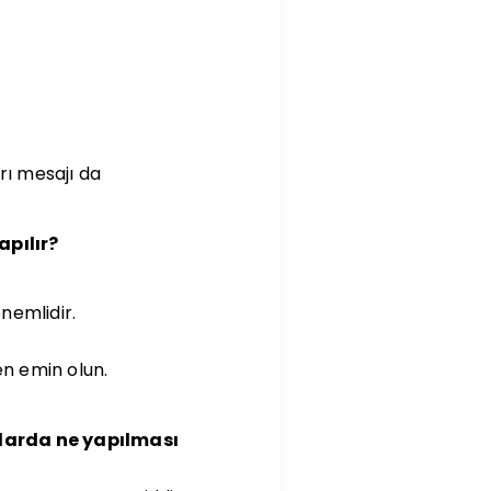
rı mesajı da
apılır?
nemlidir.
n emin olun.
larda ne yapılması