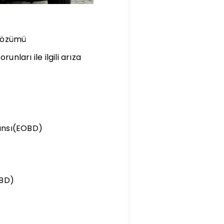
e Çözümü
unları ile ilgili arıza
mansı(EOBD)
OBD)