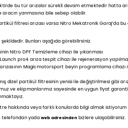
ktirde bu tür arızalar sürekli devam etmektedir hatta a
e aracın yanmasına bile sebep olabilir.
rtikül filtresi arızası varsa Nitro Mekatronik Garaj’da bu
şekildedir. Bunları aşağıda görebilirsiniz.
resinin Nitro DPF Temizleme cihazı ile yıkanması
re Launch pro4 arıza tespit cihazı ile rejenerasyon yapılma
re arızasının Magicmotorsport beyin programlama cihazı i
izel partikül filtresinin yenisi ile değiştirilmesi gibi ar
uz ve ekipmanlarımız sayesinde en uygun fiyat garantisi
unmaktayız.
filtre hakkında veya farklı konularda bilgi almak istiyorum
 telefondan yada
bizlere ulaşabilirsiniz.
web adresinden