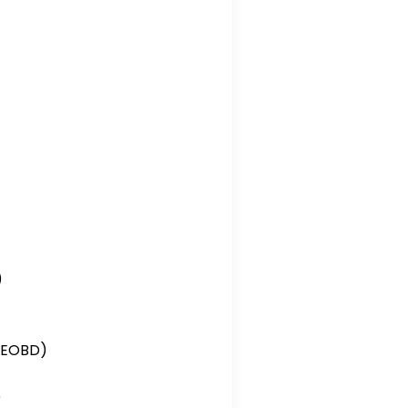
)
ş(EOBD)
)