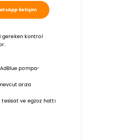
tsApp İletişim
i gereken kontrol
or.
R, AdBlue pompa-
 mevcut arıza
 tesisat ve egzoz hattı