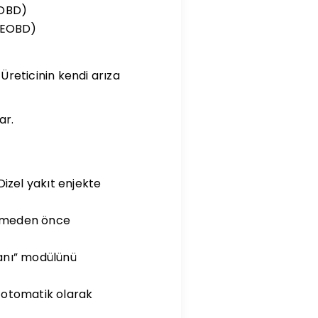
EOBD)
k(EOBD)
Üreticinin kendi arıza
ar.
izel yakıt enjekte
gelmeden önce
lanı” modülünü
u otomatik olarak