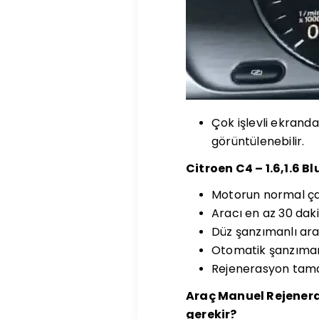
Çok işlevli ekrand
görüntülenebilir.
Citroen C4 – 1.6,1.6 B
Motorun normal ça
Aracı en az 30 dak
Düz şanzımanlı araç
Otomatik şanzıman
Rejenerasyon tamam
Araç Manuel Rejener
gerekir?