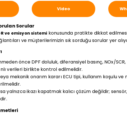
Video
Wha
Sorulan Sorular
konusunda pratikte dikkat edilmes
GR ve emisyon sistemi
bağlantıları ve müşterilerimizin sık sorduğu sorular yer alıy
ı
inmeden önce DPF doluluk, diferansiyel basınç, NOx/SC
ı verileri birlikte kontrol edilmelidir.
veya mekanik onarım kararı ECU tipi, kullanım koşulu ve
ilmelidir.
sa yalnızca ikazı kapatmak kalıcı çözüm değildir; sensör,
dir.
zmetleri