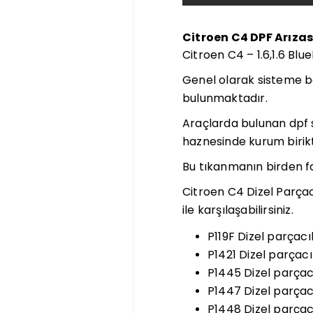
Citroen C4 DPF Arıza
Citroen C4 – 1.6,1.6 Blue
Genel olarak sisteme bak
bulunmaktadır.
Araçlarda bulunan dpf si
haznesinde kurum birikt
Bu tıkanmanın birden fa
Citroen C4 Dizel Parçacı
ile karşılaşabilirsiniz.
P119F Dizel parçacı
P1421 Dizel parçacı
P1445 Dizel parçacı
P1447 Dizel parçacı
P1448 Dizel parça