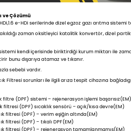
sı ve Çözümü
HDi,1.6 e-HDi serilerinde dizel egzoz gazı arıtma sistemi ta
ıldığı zaman oksitleyici katalitik konvertör, dizel partikü
stemi kendi içerisinde biriktirdiği kurum miktarı ile zam
irir bunu dışarıya atamaz ve tıkanır.
zla sebebi vardır.
k Filtresi sorunları ile ilgili arıza tespit cihazına bağlad
k filtre (DPF) sistemi – rejenerasyon işlemi başarısız(EM
k filtresi (DPF) sıcaklık sensörü – açık/kısa devre(EM)
k filtresi (DPF) – verim eşiğin altında(EM)
k filtresi (DPF) – tıkalı DPF(EM)
cık filtresi (DPF) – rejenerasyon tamamlanmamış(EM)