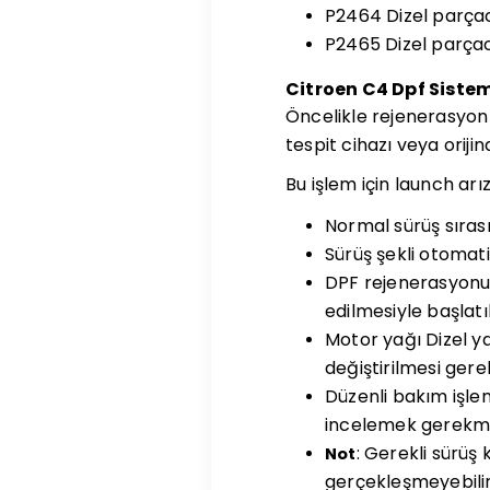
P2464 Dizel parçacı
P2465 Dizel parçacı
Citroen C4 Dpf Sistem
Öncelikle rejenerasyon i
tespit cihazı veya orijin
Bu işlem için launch arı
Normal sürüş sıras
Sürüş şekli otomati
DPF rejenerasyonu,
edilmesiyle başlatıl
Motor yağı Dizel y
değiştirilmesi gerek
Düzenli bakım işlem
incelemek gerekme
: Gerekli sürüş
Not
gerçekleşmeyebilir