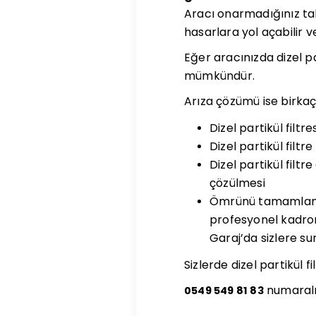
Aracı onarmadığınız ta
hasarlara yol açabilir v
Eğer aracınızda dizel pa
mümkündür.
Arıza çözümü ise birkaç 
Dizel partikül filt
Dizel partikül filt
Dizel partikül filt
çözülmesi
Ömrünü tamamlamış d
profesyonel kadrom
Garaj’da sizlere s
Sizlerde dizel partikül 
numaralı
0549 549 81 83