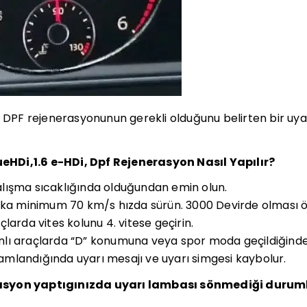
a DPF rejenerasyonunun gerekli olduğunu belirten bir uya
lueHDi,1.6 e-HDi, Dpf Rejenerasyon Nasıl Yapılır?
lışma sıcaklığında olduğundan emin olun.
ika minimum 70 km/s hızda sürün. 3000 Devirde olması ö
larda vites kolunu 4. vitese geçirin.
lı araçlarda “D” konumuna veya spor moda geçildiğinde
landığında uyarı mesajı ve uyarı simgesi kaybolur.
asyon yaptıgınızda uyarı lambası sönmediği durum