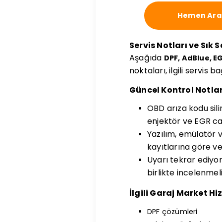
Hemen Ara
Servis Notları ve Sık 
Aşağıda
DPF, AdBlue, E
noktaları, ilgili servis 
Güncel Kontrol Notlar
OBD arıza kodu sil
enjektör ve EGR canl
Yazılım, emülatör 
kayıtlarına göre ver
Uyarı tekrar ediyor
birlikte incelenmeli
İlgili Garaj Market Hi
DPF çözümleri