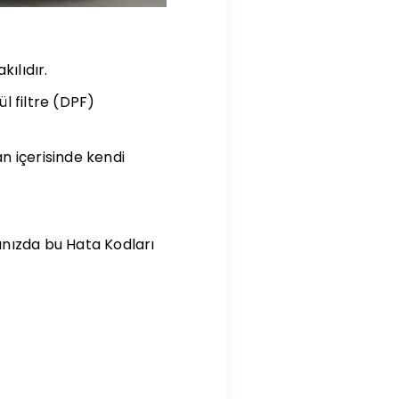
kılıdır.
l filtre (DPF)
an içerisinde kendi
ıgınızda bu Hata Kodları
)