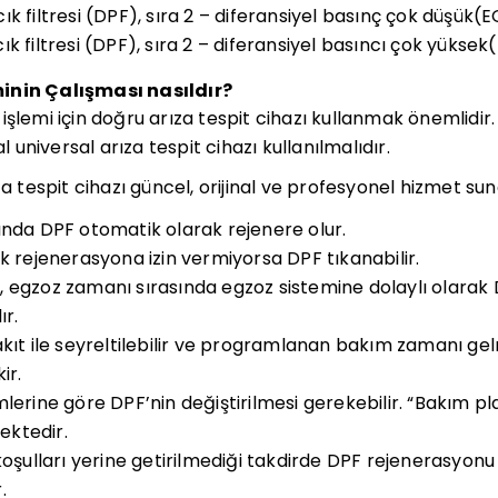
k filtresi (DPF), sıra 2 – diferansiyel basınç çok düşük(
k filtresi (DPF), sıra 2 – diferansiyel basıncı çok yükse
inin Çalışması nasıldır?
şlemi için doğru arıza tespit cihazı kullanmak önemlidir. 
al universal arıza tespit cihazı kullanılmalıdır.
za tespit cihazı güncel, orijinal ve profesyonel hizmet sun
ında DPF otomatik olarak rejenere olur.
k rejenerasyona izin vermiyorsa DPF tıkanabilir.
 egzoz zamanı sırasında egzoz sistemine dolaylı olarak D
ır.
akıt ile seyreltilebilir ve programlanan bakım zamanı 
ir.
lerine göre DPF’nin değiştirilmesi gerekebilir. “Bakım p
ktedir.
 koşulları yerine getirilmediği takdirde DPF rejenerasyon
.