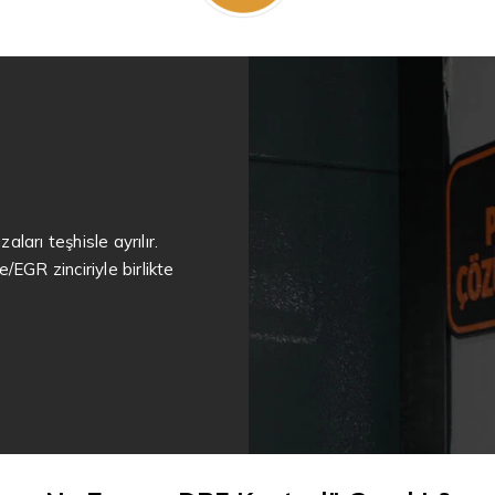
aları teşhisle ayrılır.
EGR zinciriyle birlikte