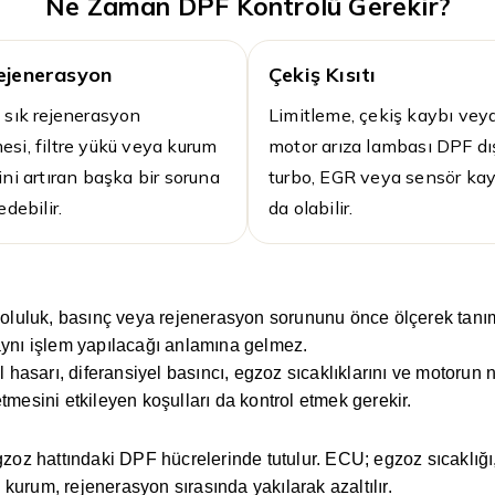
Ne Zaman DPF Kontrolü Gerekir?
ejenerasyon
Çekiş Kısıtı
 sık rejenerasyon
Limitleme, çekiş kaybı vey
si, filtre yükü veya kurum
motor arıza lambası DPF dı
ini artıran başka bir soruna
turbo, EGR veya sensör kay
edebilir.
da olabilir.
i doluluk, basınç veya rejenerasyon sorununu önce ölçerek t
aynı işlem yapılacağı anlamına gelmez.
l hasarı, diferansiyel basıncı, egzoz sıcaklıklarını ve motorun 
tmesini etkileyen koşulları da kontrol etmek gerekir.
z hattındaki DPF hücrelerinde tutulur. ECU; egzoz sıcaklığı,
a kurum, rejenerasyon sırasında yakılarak azaltılır.