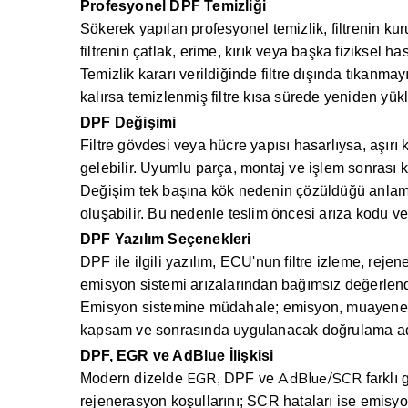
Profesyonel DPF Temizliği
Sökerek yapılan profesyonel temizlik, filtrenin ku
filtrenin çatlak, erime, kırık veya başka fiziksel h
Temizlik kararı verildiğinde filtre dışında tıkanm
kalırsa temizlenmiş filtre kısa sürede yeniden yükl
DPF Değişimi
Filtre gövdesi veya hücre yapısı hasarlıysa, aşır
gelebilir. Uyumlu parça, montaj ve işlem sonrası k
Değişim tek başına kök nedenin çözüldüğü anlamın
oluşabilir. Bu nedenle teslim öncesi arıza kodu ve c
DPF Yazılım Seçenekleri
DPF ile ilgili yazılım, ECU'nun filtre izleme, rej
emisyon sistemi arızalarından bağımsız değerlend
Emisyon sistemine müdahale; emisyon, muayene v
kapsam ve sonrasında uygulanacak doğrulama adım
DPF, EGR ve AdBlue İlişkisi
EGR
AdBlue/SCR
Modern dizelde
, DPF ve
farklı 
rejenerasyon koşullarını; SCR hataları ise emisyon