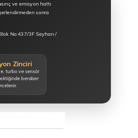
basınç ve emisyon hattı
eğerlendirmeden sonra
 Blok No:437/3F Seyhan /
on Zinciri
e, turbo ve sensör
erektiğinde beraber
incelenir.