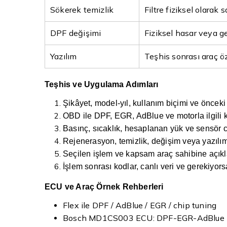
Sökerek temizlik
Filtre fiziksel olarak
DPF değişimi
Fiziksel hasar veya g
Yazılım
Teşhis sonrası araç 
Teşhis ve Uygulama Adımları
Şikâyet, model-yıl, kullanım biçimi ve önceki 
OBD ile DPF, EGR, AdBlue ve motorla ilgili 
Basınç, sıcaklık, hesaplanan yük ve sensör can
Rejenerasyon, temizlik, değişim veya yazılım
Seçilen işlem ve kapsam araç sahibine açıkl
İşlem sonrası kodlar, canlı veri ve gerekiyorsa
ECU ve Araç Örnek Rehberleri
Flex ile DPF / AdBlue / EGR / chip tuning
Bosch MD1CS003 ECU: DPF-EGR-AdBlue