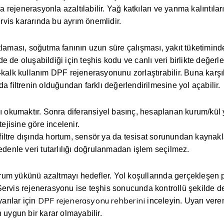
a rejenerasyonla azaltılabilir. Yağ katkıları ve yanma kalıntıları
vis kararında bu ayrım önemlidir.
sıtlaması, soğutma fanının uzun süre çalışması, yakıt tüketi
de de oluşabildiği için teşhis kodu ve canlı veri birlikte değerlen
kalk kullanım DPF rejenerasyonunu zorlaştırabilir. Buna karşıl
a filtrenin olduğundan farklı değerlendirilmesine yol açabilir.
nı okumaktır. Sonra diferansiyel basınç, hesaplanan kurum/kül 
atejisine göre incelenir.
ltre dışında hortum, sensör ya da tesisat sorunundan kaynakla
edenle veri tutarlılığı doğrulanmadan işlem seçilmez.
um yükünü azaltmayı hedefler. Yol koşullarında gerçekleşen pa
. Servis rejenerasyonu ise teşhis sonucunda kontrollü şekilde değ
DPF rejenerasyonu rehberini
arılar için
inceleyin. Uyarı vere
 uygun bir karar olmayabilir.