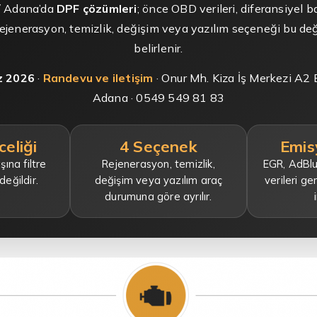
/ Adana’da
DPF çözümleri
; önce OBD verileri, diferansiyel 
Rejenerasyon, temizlik, değişim veya yazılım seçeneği bu d
belirlenir.
 2026
·
Randevu ve iletişim
· Onur Mh. Kiza İş Merkezi A2
Adana · 0549 549 81 83
celiği
4 Seçenek
Emisy
ına filtre
Rejenerasyon, temizlik,
EGR, AdBlu
değildir.
değişim veya yazılım araç
verileri g
durumuna göre ayrılır.