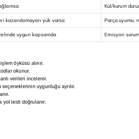
 sağlamsa
Kül/kurum dur
eri kazanılamayan yük varsa
Parça uyumu, n
özelinde uygun kapsamda
Emisyon soruml
işlem öyküsü alınır.
kodlar okunur.
lı verileri incelenir.
 seçeneklerinin uygunluğu ayrılır.
anır.
 yol testi doğrulanır.