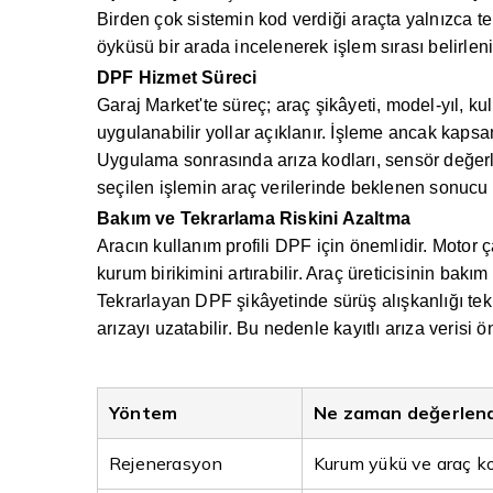
Birden çok sistemin kod verdiği araçta yalnızca tek
öyküsü bir arada incelenerek işlem sırası belirleni
DPF Hizmet Süreci
Garaj Market'te süreç; araç şikâyeti, model-yıl, k
uygulanabilir yollar açıklanır. İşleme ancak kapsam
Uygulama sonrasında arıza kodları, sensör değerle
seçilen işlemin araç verilerinde beklenen sonucu v
Bakım ve Tekrarlama Riskini Azaltma
Aracın kullanım profili DPF için önemlidir. Motor
kurum birikimini artırabilir. Araç üreticisinin bakı
Tekrarlayan DPF şikâyetinde sürüş alışkanlığı tek
arızayı uzatabilir. Bu nedenle kayıtlı arıza verisi ö
Yöntem
Ne zaman değerlendi
Rejenerasyon
Kurum yükü ve araç ko