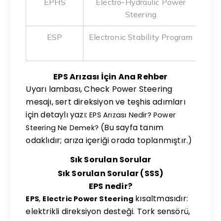
EPHS
Electro-Hydraulic Power
El
Steering
ESP
Electronic Stability Program
Den
EPS Arızası İçin Ana Rehber
Uyarı lambası, Check Power Steering
mesajı, sert direksiyon ve teşhis adımları
için detaylı yazı:
EPS Arızası Nedir? Power
(Bu sayfa tanım
Steering Ne Demek?
odaklıdır; arıza içeriği orada toplanmıştır.)
Sık Sorulan Sorular
Sık Sorulan Sorular (SSS)
EPS nedir?
,
kısaltmasıdır:
EPS
Electric Power Steering
elektrikli direksiyon desteği. Tork sensörü,