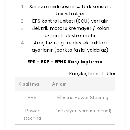
Sürücü simidi çevirir → tork sensörü
kuvveti ölçer
EPS kontrol ünitesi (ECU) veri alır
Elektrik motoru kremayer / kolon
üzerinde destek üretir
Araç hızına göre destek miktarı
ayarlanır (parkta fazla, yolda az)
EPS – ESP – EPHS Karşılaştırma
Karşılaştırma tablosu
Kısaltma
Anlam
Kon
EPS
Electric Power Steering
Di
Power
Direksiyon yardımı (genel)
Hi
steering