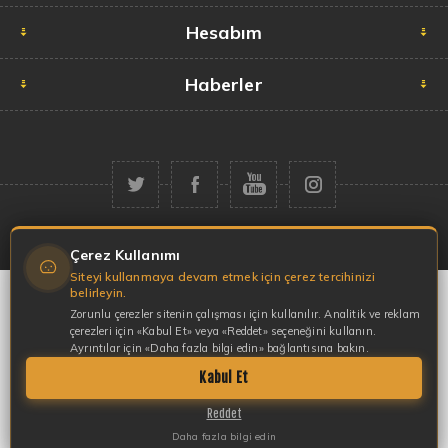
Hesabım
Haberler
Telif hakkı © 2026 Garaj Market. Tüm hakları saklıdır.
Çerez Kullanımı
Siteyi kullanmaya devam etmek için çerez tercihinizi
belirleyin.
Zorunlu çerezler sitenin çalışması için kullanılır. Analitik ve reklam
çerezleri için «Kabul Et» veya «Reddet» seçeneğini kullanın.
Ayrıntılar için «Daha fazla bilgi edin» bağlantısına bakın.
Kabul Et
Reddet
Daha fazla bilgi edin