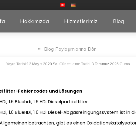
fa
Hakkımızda
Hizmetlerimiz
Blog
Blog Paylaşımlarına Dön
Yayın Tarihi:
12 Mayıs 2020 Salı
Güncelleme Tarihi:
3 Temmuz 2026 Cuma
kelfilter-Fehlercodes und Lösungen
Di, 1.6 Bluehdi, 1.6 HDi Dieselpartikelfilter
4 HDi, 1.6 BlueHDi, 1.6 HDi Diesel-Abgasreinigungssystem ist in 
lgemeinen betrachten, gibt es einen Oxidationskatalysator, e