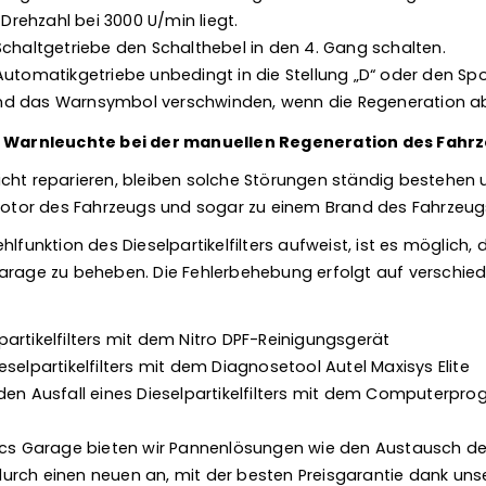
 Drehzahl bei 3000 U/min liegt.
Schaltgetriebe den Schalthebel in den 4. Gang schalten.
Automatikgetriebe unbedingt in die Stellung „D“ oder den S
d das Warnsymbol verschwinden, wenn die Regeneration ab
ie Warnleuchte bei der manuellen Regeneration des Fahrze
cht reparieren, bleiben solche Störungen ständig bestehen
or des Fahrzeugs und sogar zu einem Brand des Fahrzeugs
lfunktion des Dieselpartikelfilters aufweist, ist es möglich, 
arage zu beheben. Die Fehlerbehebung erfolgt auf verschiede
artikelfilters mit dem Nitro DPF-Reinigungsgerät
selpartikelfilters mit dem Diagnosetool Autel Maxisys Elite
den Ausfall eines Dieselpartikelfilters mit dem Computerpr
nics Garage bieten wir Pannenlösungen wie den Austausch d
s durch einen neuen an, mit der besten Preisgarantie dank uns