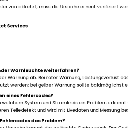
er zurückkehrt, muss die Ursache erneut verifiziert wer
et Services
nder Warnleuchte weiterfahren?
der Warnung ab. Bei roter Warnung, Leistungsverlust ode
utzt werden; bei gelber Warnung sollte baldmöglichst e
en eines Fehlercodes?
in welchem System und Stromkreis ein Problem erkannt
eren Teiledefekt und wird mit Livedaten und Messung bes
 Fehlercodes das Problem?
er Ursache kommt der gelöschte Code zurück. Der Code