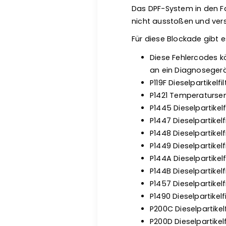
Das DPF-System in den Fa
nicht ausstoßen und vers
Für diese Blockade gibt 
Diese Fehlercodes kön
an ein Diagnosegerät
P119F Dieselpartikel
P1421 Temperatursens
P1445 Dieselpartikel
P1447 Dieselpartikelf
P1448 Dieselpartikel
P1449 Dieselpartikel
P144A Dieselpartikel
P144B Dieselpartikel
P1457 Dieselpartikelf
P1490 Dieselpartikel
P200C Dieselpartikel
P200D Dieselpartikel