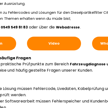
er Ausrüstung.
zu Fehlercodes und Lösungen für den Dieselpartikelfilter Cit
eren Themen erhalten wenn du müde bist;
r
oder über die
0549 549 81 83
Webadresse
.
en
Video
Wha
häufige Fragen
e praktische Prüfpunkte zum Bereich
Fahrzeugdiagnose u
se und häufig gestellte Fragen unserer Kunden.
te Lösung müssen Fehlercode, Livedaten, Kabelprüfung u
prüft werden.
der Softwarearbeit müssen Fehlerspeicher und Kunden
den.