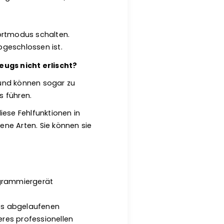
portmodus schalten.
geschlossen ist.
ugs nicht erlischt?
 und können sogar zu
 führen.
diese Fehlfunktionen in
ne Arten. Sie können sie
ogrammiergerät
es abgelaufenen
eres professionellen