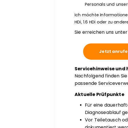
Personals und unser
Ich möchte Informationen 
HDi, 1.6 HDi oder zu and
Sie erreichen uns unte
Jetzt anruf
Servicehinweise und 
Nachfolgend finden Si
passende Serviceverwei
Aktuelle Prüfpunkte
Für eine dauerhaf
Diagnoseablauf ge
Vor Teiletausch o
dokumentiert wer