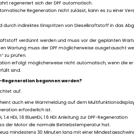
rt regeneriert sich der DPF automatisch.
utomatische Regeneration nicht zulässt, kann es zu einer Ve
d durch indirektes Einspritzen von Dieselkraftstoff in das 
kraftstoff verdünnt werden und muss vor der geplanten War
en Wartung muss der DPF möglicherweise ausgetauscht werd
“ zu prüfen.
ation erfolgt möglicherweise nicht automatisch, wenn die er
üllt sind.
PF-Regeneration begonnen werden?
htet auf.
heint auch eine Warnmeldung auf dem Multifunktionsdisplay,
ration erforderlich ist.
i, 1.4 HDi, 1.6 BlueHDi, 1.6 HDi Anleitung zur DPF-Regeneration
dass der Motor die normale Betriebstemperatur hat.
zeug mindestens 30 Minuten lang mit einer Mindestgeschwind