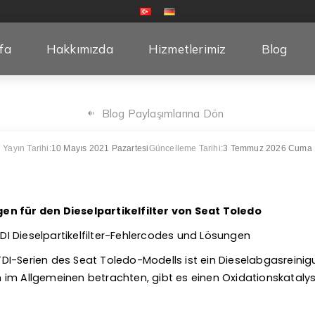
fa
Hakkımızda
Hizmetlerimiz
Blog
Blog Paylaşımlarına Dön
Yayın Tarihi:
10 Mayıs 2021 Pazartesi
Güncelleme Tarihi:
3 Temmuz 2026 Cuma
n für den Dieselpartikelfilter von Seat Toledo
 TDI Dieselpartikelfilter-Fehlercodes und Lösungen
6 TDI-Serien des Seat Toledo-Modells ist ein Dieselabgasreinig
im Allgemeinen betrachten, gibt es einen Oxidationskatalys