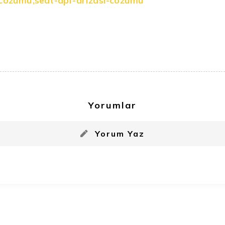
-cozumu
,
seat-dpf-arizasi-cozumu
Yorumlar
Yorum Yaz