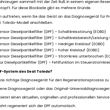
hrzeugen sammelt mit der Zeit Ruß in seinem eigenen Reser
topft. Für diese Blockade gibt es mehrere Gründe.
n auftreten, wenn Sie das Gerät an das Diagnosegerät für 
eat Toledo-Modell anschließen.
sor Dieselpartikelfilter (DPF) – Schaltkreisstörung (EOBD)
or Dieselpartikelfilter (DPF) – Schaltkreisbereich/Leistung
or Dieselpartikelfilter (DPF) – niedriger Kreislauf (EOBD)
or Dieselpartikelfilter (DPF) – hoher Kreislauf (EOBD)
sor Dieselpartikelfilter (DPF) – Stromkreis unterbrochen (
r Dieselpartikelfilter (DPF) – Fehlfunktion im Steuerstromkre
PF-System des Seat Toledo?
 das richtige Diagnosegerät für den Regenerationsprozess z
eigene Diagnosegerät oder das Original-Universaldiagnosege
etet einen aktuellen, originellen und professionellen Service
rt regeneriert sich der DPF automatisch.