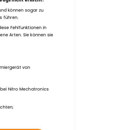
ugs nicht erlischt?
 und können sogar zu
 führen.
diese Fehlfunktionen in
ne Arten. Sie können sie
mmiergerät von
 bei Nitro Mechatronics
öchten;