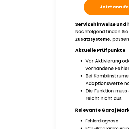
Jetzt anruf
Servicehinweise und 
Nachfolgend finden Si
, passe
Zusatzsysteme
Aktuelle Prüfpunkte
Vor Aktivierung o
vorhandene Fehler
Bei Kombiinstrume
Adaptionswerte na
Die Funktion muss 
reicht nicht aus.
Relevante Garaj Mark
Fehlerdiagnose
ECU-Programmieru