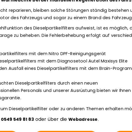
ie Warnleuchte bei der manuellen Regeneration des Fahrze
cht reparieren, bleiben solche Störungen ständig bestehen
or des Fahrzeugs und sogar zu einem Brand des Fahrzeugs
lfunktion des Dieselpartikelfilters aufweist, ist es möglich, 
arage zu beheben. Die Fehlerbehebung erfolgt auf verschiede
artikelfilters mit dem Nitro DPF-Reinigungsgerät
selpartikelfilters mit dem Diagnosetool Autel Maxisys Elite
den Ausfall eines Dieselpartikelfilters mit dem Brain-Progra
chten Dieselpartikelfilters durch einen neuen
sionellen Personals und unserer Ausrüstung bieten wir Ihnen
sgarantie.
um Dieselpartikelfilter oder zu anderen Themen erhalten m
r
oder über die
0549 549 81 83
Webadresse
.