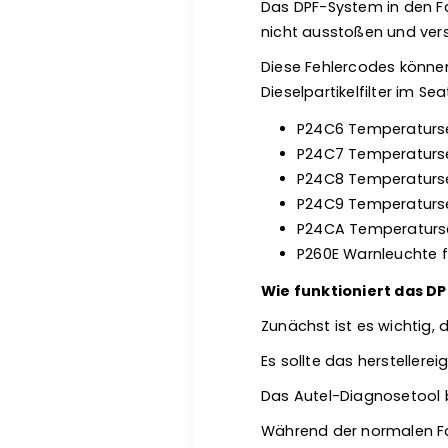
Das DPF-System in den Fa
nicht ausstoßen und vers
Diese Fehlercodes könne
Dieselpartikelfilter im S
P24C6 Temperatursen
P24C7 Temperatursens
P24C8 Temperatursens
P24C9 Temperatursens
P24CA Temperatursen
P260E Warnleuchte fü
Wie funktioniert das D
Zunächst ist es wichtig,
Es sollte das hersteller
Das Autel-Diagnosetool bi
Während der normalen Fah