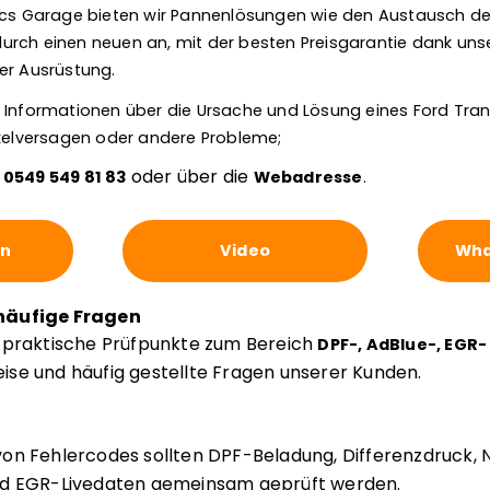
nics Garage bieten wir Pannenlösungen wie den Austausch d
s durch einen neuen an, mit der besten Preisgarantie dank uns
er Ausrüstung.
 Informationen über die Ursache und Lösung eines Ford Tran
ikelversagen oder andere Probleme;
r
oder über die
0549 549 81 83
Webadresse
.
en
Video
Wha
häufige Fragen
e praktische Prüfpunkte zum Bereich
DPF-, AdBlue-, EGR
se und häufig gestellte Fragen unserer Kunden.
on Fehlercodes sollten DPF-Beladung, Differenzdruck, 
nd EGR-Livedaten gemeinsam geprüft werden.