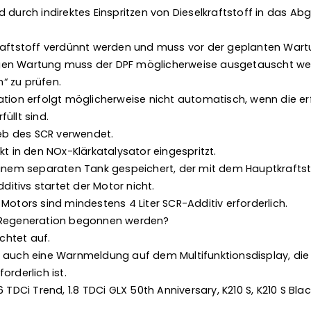
d durch indirektes Einspritzen von Dieselkraftstoff in das 
kraftstoff verdünnt werden und muss vor der geplanten War
en Wartung muss der DPF möglicherweise ausgetauscht werd
“ zu prüfen.
ation erfolgt möglicherweise nicht automatisch, wenn die er
üllt sind.
ieb des SCR verwendet.
kt in den NOx-Klärkatalysator eingespritzt.
einem separaten Tank gespeichert, der mit dem Hauptkraftst
tivs startet der Motor nicht.
Motors sind mindestens 4 Liter SCR-Additiv erforderlich.
-Regeneration begonnen werden?
htet auf.
 auch eine Warnmeldung auf dem Multifunktionsdisplay, die 
orderlich ist.
 TDCi Trend, 1.8 TDCi GLX 50th Anniversary, K210 S, K210 S Black