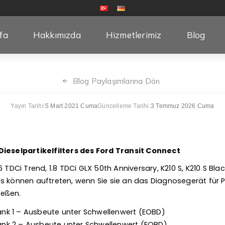
fa
Hakkımızda
Hizmetlerimiz
Blog
Blog Paylaşımlarına Dön
Yayın Tarihi:
5 Mart 2021 Cuma
Güncelleme Tarihi:
3 Temmuz 2026 Cuma
Dieselpartikelfilters des Ford Transit Connect
 TDCi Trend, 1.8 TDCi GLX 50th Anniversary, K210 S, K210 S Black
es können auftreten, wenn Sie sie an das Diagnosegerät für
ließen.
Bank 1 – Ausbeute unter Schwellenwert (EOBD)
 Bank 2 – Ausbeute unter Schwellenwert (EOBD)