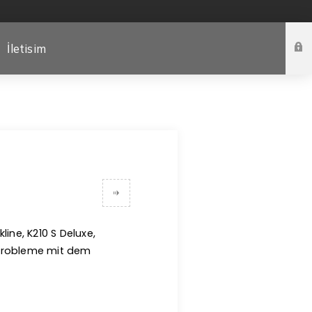
İletisim
line, K210 S Deluxe,
 Probleme mit dem