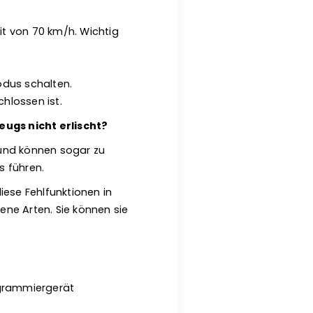
t von 70 km/h. Wichtig
odus schalten.
lossen ist.
ugs nicht erlischt?
 und können sogar zu
 führen.
diese Fehlfunktionen in
ne Arten. Sie können sie
ogrammiergerät