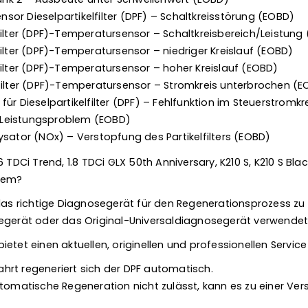
or Dieselpartikelfilter (DPF) – Schaltkreisstörung (EOBD)
filter (DPF)-Temperatursensor – Schaltkreisbereich/Leistung
ilter (DPF)-Temperatursensor – niedriger Kreislauf (EOBD)
filter (DPF)-Temperatursensor – hoher Kreislauf (EOBD)
filter (DPF)-Temperatursensor – Stromkreis unterbrochen (
ür Dieselpartikelfilter (DPF) – Fehlfunktion im Steuerstromkr
 – Leistungsproblem (EOBD)
ysator (NOx) – Verstopfung des Partikelfilters (EOBD)
 TDCi Trend, 1.8 TDCi GLX 50th Anniversary, K210 S, K210 S Black
stem?
 das richtige Diagnosegerät für den Regenerationsprozess zu
segerät oder das Original-Universaldiagnosegerät verwende
etet einen aktuellen, originellen und professionellen Service
rt regeneriert sich der DPF automatisch.
utomatische Regeneration nicht zulässt, kann es zu einer Ve