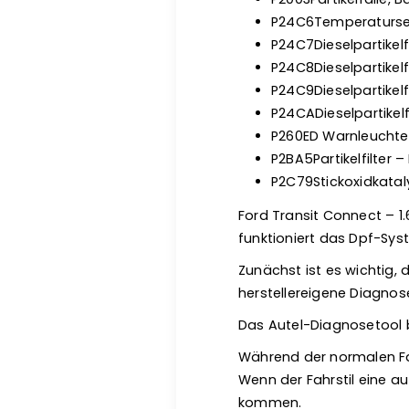
P24C6Temperatursens
P24C7Dieselpartikel
P24C8Dieselpartikelf
P24C9Dieselpartikel
P24CADieselpartikel
P260ED Warnleuchte f
P2BA5Partikelfilter
P2C79Stickoxidkatal
Ford Transit Connect – 1.6
funktioniert das Dpf-Sy
Zunächst ist es wichtig,
herstellereigene Diagno
Das Autel-Diagnosetool bi
Während der normalen Fah
Wenn der Fahrstil eine a
kommen.