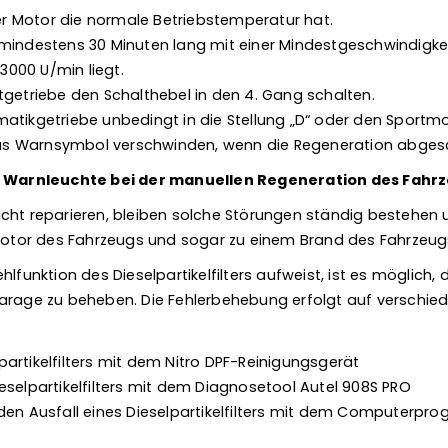
der Motor die normale Betriebstemperatur hat.
mindestens 30 Minuten lang mit einer Mindestgeschwindigkei
 3000 U/min liegt.
tgetriebe den Schalthebel in den 4. Gang schalten.
atikgetriebe unbedingt in die Stellung „D“ oder den Sportm
s Warnsymbol verschwinden, wenn die Regeneration abgesch
ie Warnleuchte bei der manuellen Regeneration des Fahrze
cht reparieren, bleiben solche Störungen ständig bestehen
or des Fahrzeugs und sogar zu einem Brand des Fahrzeugs
lfunktion des Dieselpartikelfilters aufweist, ist es möglich, 
arage zu beheben. Die Fehlerbehebung erfolgt auf verschiede
artikelfilters mit dem Nitro DPF-Reinigungsgerät
eselpartikelfilters mit dem Diagnosetool Autel 908S PRO
den Ausfall eines Dieselpartikelfilters mit dem Computerpr