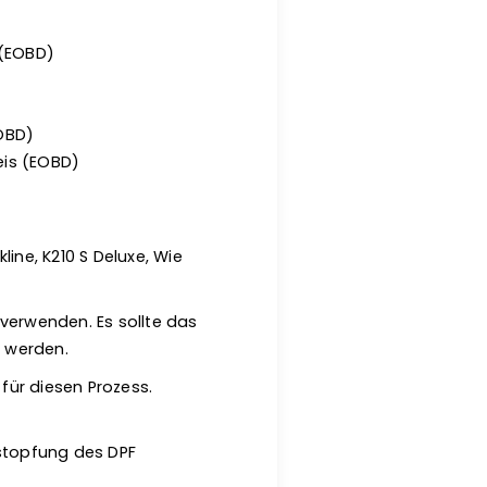
 (EOBD)
EOBD)
eis (EOBD)
line, K210 S Deluxe, Wie
 verwenden. Es sollte das
t werden.
 für diesen Prozess.
rstopfung des DPF