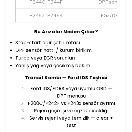
P244C–P244F
DPF sensör / p
P2452–P2454
EGZ/DPF basınç
Bu Arızalar Neden Çıkar?
Stop-start ağır şehir rotası
DPF sensör hattı / kurum birikimi
Turbo veya EGR sorunları
Yanlış yağ veya gecikmiş bakım
Transit Kombi — Ford IDS Teşhisi
Ford IDS/FDRS veya uyumlu OBD —
DPF menüsü
P200C/P242F vs P243x sensör ayrımı
Rejen geçmişi ve egzoz sıcaklığı
Servis rejeni veya temizlik — clear +
test