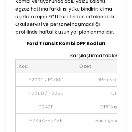
Kombi versiyonunda dolu yolcu salonu
egzoz hattına farklı ısı yükü bindirir; klima
açıkken rejen ECU tarafından ertelenebilir.
Okul servisi ve personel taşımacılığı
profilinde haftalık uzun yol planlanmalıdır.
Ford Transit Kombi DPF Kodları
Karşılaştırma tablosu
Kod
Özet
P200C / P200D
DPF aşırı ısınma 
P226D / P226E
DPF boz
P242F
DPF kısıtlı / 
P243A–P243F
Basınç-sıcaklık 