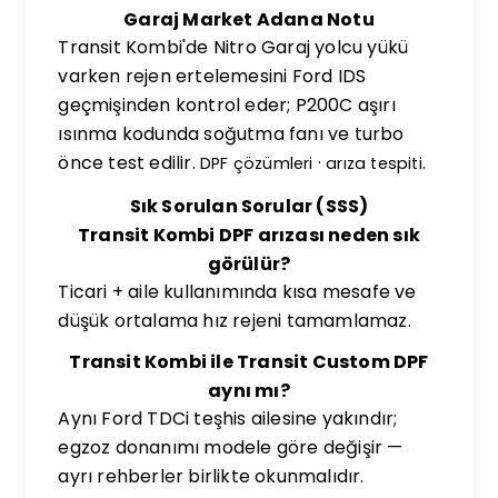
Garaj Market Adana Notu
Transit Kombi'de Nitro Garaj yolcu yükü
varken rejen ertelemesini Ford IDS
geçmişinden kontrol eder; P200C aşırı
ısınma kodunda soğutma fanı ve turbo
önce test edilir.
·
.
DPF çözümleri
arıza tespiti
Sık Sorulan Sorular (SSS)
Transit Kombi DPF arızası neden sık
görülür?
Ticari + aile kullanımında kısa mesafe ve
düşük ortalama hız rejeni tamamlamaz.
Transit Kombi ile Transit Custom DPF
aynı mı?
Aynı Ford TDCi teşhis ailesine yakındır;
egzoz donanımı modele göre değişir —
ayrı rehberler birlikte okunmalıdır.