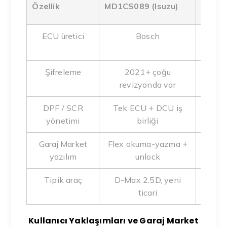
Eski 
Özellik
MD1CS089 (Isuzu)
Isuzu
ECU üretici
Bosch
Tra
Şifreleme
2021+ çoğu
Gen
revizyonda var
DPF / SCR
Tek ECU + DCU iş
Mode
yönetimi
birliği
Garaj Market
Flex okuma-yazma +
Mevcut
yazılım
unlock
Tipik araç
D-Max 2.5D, yeni
Novac
ticari
Kullanıcı Yaklaşımları ve Garaj Market