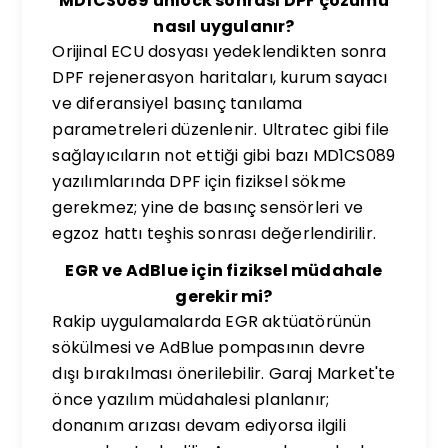
MD1CS089 unlock sonrası DPF çözümü
nasıl uygulanır?
Orijinal ECU dosyası yedeklendikten sonra
DPF rejenerasyon haritaları, kurum sayacı
ve diferansiyel basınç tanılama
parametreleri düzenlenir. Ultratec gibi file
sağlayıcıların not ettiği gibi bazı MD1CS089
yazılımlarında DPF için fiziksel sökme
gerekmez; yine de basınç sensörleri ve
egzoz hattı teşhis sonrası değerlendirilir.
EGR ve AdBlue için fiziksel müdahale
gerekir mi?
Rakip uygulamalarda EGR aktüatörünün
sökülmesi ve AdBlue pompasının devre
dışı bırakılması önerilebilir. Garaj Market'te
önce yazılım müdahalesi planlanır;
donanım arızası devam ediyorsa ilgili