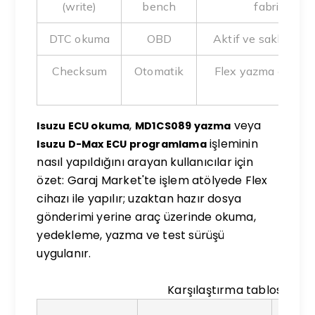
(write)
bench
fabrika ger
DTC okuma
OBD
Aktif ve saklı arıza 
Checksum
Otomatik
Flex yazma öncesi
kontr
,
veya
Isuzu ECU okuma
MD1CS089 yazma
işleminin
Isuzu D-Max ECU programlama
nasıl yapıldığını arayan kullanıcılar için
özet: Garaj Market'te işlem atölyede Flex
cihazı ile yapılır; uzaktan hazır dosya
gönderimi yerine araç üzerinde okuma,
yedekleme, yazma ve test sürüşü
uygulanır.
Karşılaştırma tablosu