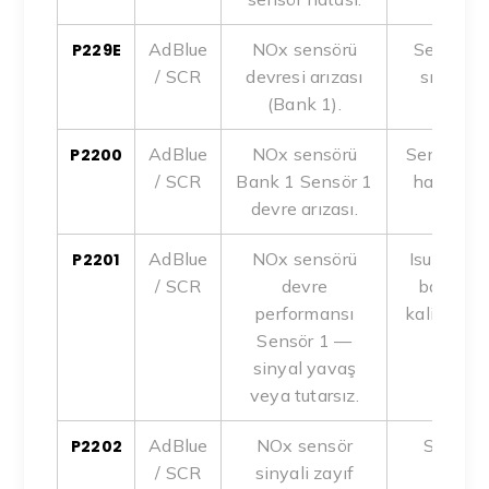
AdBlue
NOx sensörü
Sensör y
P229E
/ SCR
devresi arızası
sızıntısı
(Bank 1).
AdBlue
NOx sensörü
Sensör be
P2200
/ SCR
Bank 1 Sensör 1
hattı (DC
devre arızası.
AdBlue
NOx sensörü
Isuzu N-
P2201
/ SCR
devre
bazı ar
performansı
kalibrasy
Sensör 1 —
(serv
sinyal yavaş
gü
veya tutarsız.
AdBlue
NOx sensör
Sensör 
P2202
/ SCR
sinyali zayıf
öncesi