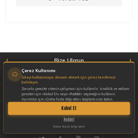
Bize Ulaşın
Çerez Kullanımı
Hakkımızda
Siteyi kullanmaya devam etmek için çerez tercihinizi
belirleyin.
Zorunlu çerezler sitenin çalışması için kullanılır. Analitik ve reklam
Hesabım
çerezleri için «Kabul Et» veya «Reddet» seçeneğini kullanın.
Ayrıntılar için «Daha fazla bilgi edin» bağlantısına bakın.
Haberler
Kabul Et
Reddet
Daha fazla bilgi edin