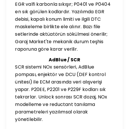
EGR valfi karbonla sıkışır; P0401 ve P0404
en sık görülen kodlardır. Yazılımda EGR
debisi, kapalı konum limiti ve ilgili DTC
maskeleme birlikte ele alınır. Bazı file
setlerinde aktüatörün sökülmesi önerilir;
Garaj Market'te mekanik durum teşhis
raporuna göre karar verilir.
AdBlue / SCR
SCR sistemi NOx sensörleri, AdBlue
pompası, enjektör ve DCU (DEF kontrol
ünitesi) ile ECM arasında veri alışverişi
yapar. P20EE, P2201 ve P229F kodları sık
tekrarlar. Unlock sonrası SCR dozaj, NOx
modelleme ve reductant tanılama
parametreleri yazılımsal olarak
yönetilebilir.