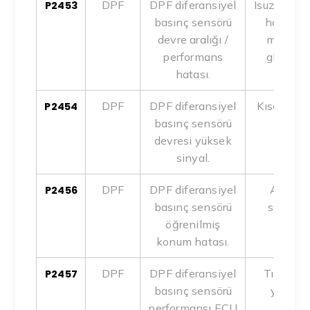
DPF
DPF diferansiyel
Isuzu D-M
P2453
basınç sensörü
hortumu 
devre aralığı /
malzemed
performans
glycerin
hatası.
oku
DPF
DPF diferansiyel
Kısa devre,
P2454
basınç sensörü
ECU 
devresi yüksek
sinyal.
DPF
DPF diferansiyel
Adapta
P2456
basınç sensörü
sensör 
öğrenilmiş
kalibr
konum hatası.
DPF
DPF diferansiyel
Tıkalı ör
P2457
basınç sensörü
yanlış 
performansı ECU