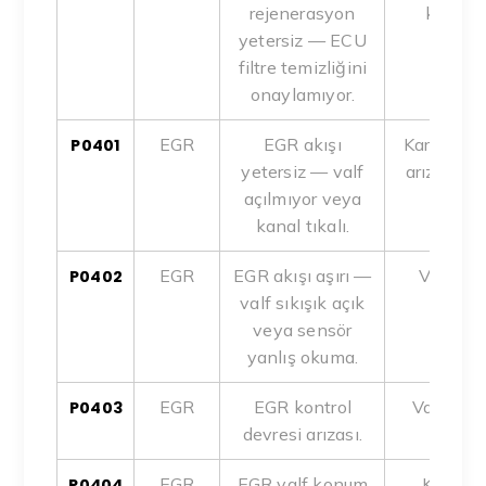
rejenerasyon
kurum, 
yetersiz — ECU
filtre temizliğini
onaylamıyor.
EGR
EGR akışı
Karbon bir
P0401
yetersiz — valf
arızası, v
açılmıyor veya
kanal tıkalı.
EGR
EGR akışı aşırı —
Valf co
P0402
valf sıkışık açık
soğut
veya sensör
yanlış okuma.
EGR
EGR kontrol
Valf bobi
P0403
devresi arızası.
ECU s
EGR
EGR valf konum
Karbon,
P0404