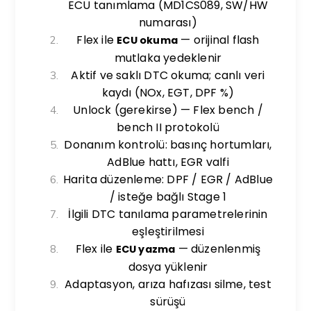
ECU tanımlama (MD1CS089, SW/HW
numarası)
Flex ile
— orijinal flash
ECU okuma
mutlaka yedeklenir
Aktif ve saklı DTC okuma; canlı veri
kaydı (NOx, EGT, DPF %)
Unlock (gerekirse) — Flex bench /
bench II protokolü
Donanım kontrolü: basınç hortumları,
AdBlue hattı, EGR valfi
Harita düzenleme: DPF / EGR / AdBlue
/ isteğe bağlı Stage 1
İlgili DTC tanılama parametrelerinin
eşleştirilmesi
Flex ile
— düzenlenmiş
ECU yazma
dosya yüklenir
Adaptasyon, arıza hafızası silme, test
sürüşü