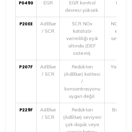
EGR
EGR kontrol
Kısa de
P0490
devresi yüksek.
AdBlue
SCR NOx
NOx sensö
P20EE
/ SCR
katalizör
enjektö
verimliliği eşik
seviyesi,
altında (DEF
sistemi).
AdBlue
Redüktan
Yanlış sıv
P207F
/ SCR
(AdBlue) kalitesi
tank
/
konsantrasyonu
uygun değil.
AdBlue
Redüktan
Boş tank
P229F
/ SCR
(AdBlue) seviyesi
pompa
çok düşük veya
sensör hatası.