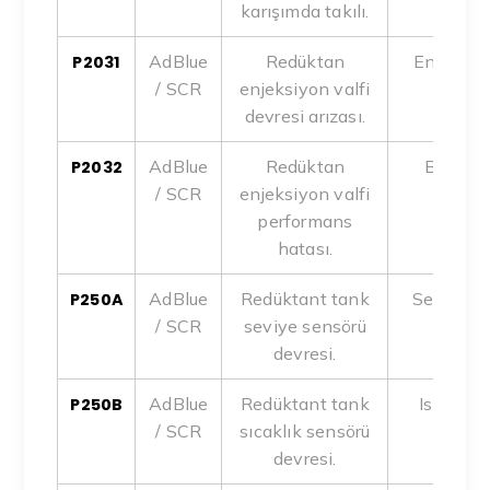
karışımda takılı.
AdBlue
Redüktan
Enjektör t
P2031
/ SCR
enjeksiyon valfi
biriki
devresi arızası.
AdBlue
Redüktan
Basınç 
P2032
/ SCR
enjeksiyon valfi
arızas
performans
hatası.
AdBlue
Redüktant tank
Sensör ar
P250A
/ SCR
seviye sensörü
devresi.
AdBlue
Redüktant tank
Isıtıcı a
P250B
/ SCR
sıcaklık sensörü
devresi.