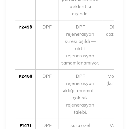
beklentisi
dışında.
DPF
DPF
Düşük eg
P2458
rejenerasyon
dozer veya 
süresi aşıldı —
aktif
rejenerasyon
tamamlanamıyor.
DPF
DPF
Motor yağ
P2459
rejenerasyon
(kurum), EG
sıklığı anormal —
çok sık
rejenerasyon
talebi.
DPF
Isuzu özel:
Valf aral
P1471