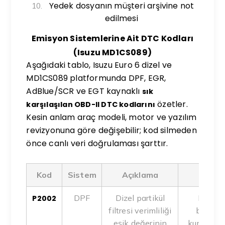
Yedek dosyanın müşteri arşivine not
edilmesi
Emisyon Sistemlerine Ait DTC Kodları
(Isuzu MD1CS089)
Aşağıdaki tablo, Isuzu Euro 6 dizel ve
MD1CS089 platformunda DPF, EGR,
AdBlue/SCR ve EGT kaynaklı
sık
özetler.
karşılaşılan OBD-II DTC kodlarını
Kesin anlam araç modeli, motor ve yazılım
revizyonuna göre değişebilir; kod silmeden
önce canlı veri doğrulaması şarttır.
Kod
Sistem
Açıklama
Olası
DPF
Dizel partikül
Kısa m
P2002
filtresi verimliliği
başarıs
eşik değerinin
kurum yük