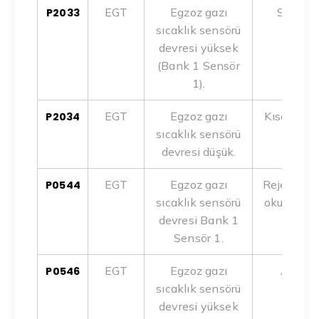
EGT
Egzoz gazı
Sensör a
P2033
sıcaklık sensörü
devresi yüksek
(Bank 1 Sensör
1).
EGT
Egzoz gazı
Kısa devre,
P2034
sıcaklık sensörü
devresi düşük.
EGT
Egzoz gazı
Rejeneras
P0544
sıcaklık sensörü
okunamaz
devresi Bank 1
Sensör 1.
EGT
Egzoz gazı
Aşırı ı
P0546
sıcaklık sensörü
yerin
devresi yüksek