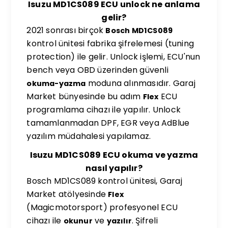
Isuzu MD1CS089 ECU unlock ne anlama
gelir?
2021 sonrası birçok
Bosch MD1CS089
kontrol ünitesi fabrika şifrelemesi (tuning
protection) ile gelir. Unlock işlemi, ECU'nun
bench veya OBD üzerinden güvenli
moduna alınmasıdır. Garaj
okuma-yazma
Market bünyesinde bu adım
ECU
Flex
programlama cihazı ile yapılır. Unlock
tamamlanmadan DPF, EGR veya AdBlue
yazılım müdahalesi yapılamaz.
Isuzu MD1CS089 ECU okuma ve yazma
nasıl yapılır?
Bosch MD1CS089 kontrol ünitesi, Garaj
Market atölyesinde
Flex
(Magicmotorsport) profesyonel ECU
cihazı ile
ve
. Şifreli
okunur
yazılır