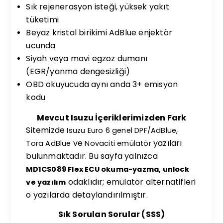
Sık rejenerasyon isteği, yüksek yakıt
tüketimi
Beyaz kristal birikimi AdBlue enjektör
ucunda
Siyah veya mavi egzoz dumanı
(EGR/yanma dengesizliği)
OBD okuyucuda aynı anda 3+ emisyon
kodu
Mevcut Isuzu İçeriklerimizden Fark
Sitemizde
,
Isuzu Euro 6 genel DPF/AdBlue
ve
yazıları
Tora AdBlue
Novaciti emülatör
bulunmaktadır. Bu sayfa yalnızca
MD1CS089 Flex ECU okuma-yazma, unlock
odaklıdır; emülatör alternatifleri
ve yazılım
o yazılarda detaylandırılmıştır.
Sık Sorulan Sorular (SSS)