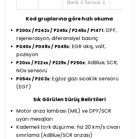
Bank 1 Sensör 1.
Kod gruplarına göre hızlı okuma
DPF,
P200x / P242x / P245x / P246x / P1471:
rejenerasyon, diferansiyel basınç
EGR akış, valf,
P040x / P048x / P049x:
pozisyon
AdBlue, SCR,
P20xx / P22xx / P229x / P250x:
NOx sensörü
Egzoz gazı sıcaklık sensörü
P054x / P203x:
(EGT)
Sık Görülen Sürüş Belirtileri
Motor arıza lambası (MIL) ve DPF/SCR
uyarı mesajları
Kademeli tork düşürme; hız 20 km/s civarı
sınırlama (AdBlue/SCR arızası)