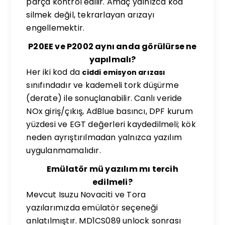
parça kontrol edilir. Amaç yalnızca kod
silmek değil, tekrarlayan arızayı
engellemektir.
P20EE ve P2002 aynı anda görülürse ne
yapılmalı?
Her iki kod da
ciddi emisyon arızası
sınıfındadır ve kademeli tork düşürme
(derate) ile sonuçlanabilir. Canlı veride
NOx giriş/çıkış, AdBlue basıncı, DPF kurum
yüzdesi ve EGT değerleri kaydedilmeli; kök
neden ayrıştırılmadan yalnızca yazılım
uygulanmamalıdır.
Emülatör mü yazılım mı tercih
edilmeli?
Mevcut Isuzu Novaciti ve Tora
yazılarımızda emülatör seçeneği
anlatılmıştır. MD1CS089 unlock sonrası