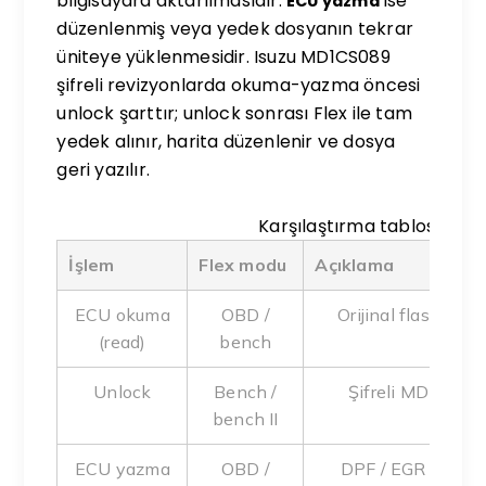
bilgisayara aktarılmasıdır.
ise
ECU yazma
düzenlenmiş veya yedek dosyanın tekrar
üniteye yüklenmesidir. Isuzu MD1CS089
şifreli revizyonlarda okuma-yazma öncesi
unlock şarttır; unlock sonrası Flex ile tam
yedek alınır, harita düzenlenir ve dosya
geri yazılır.
Karşılaştırma tablosu
İşlem
Flex modu
Açıklama
ECU okuma
OBD /
Orijinal flash y
(read)
bench
doğru
Unlock
Bench /
Şifreli MD1CS089
bench II
ECU yazma
OBD /
DPF / EGR / AdBlu