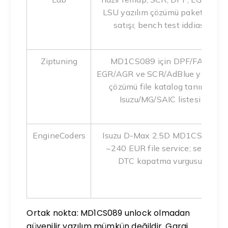
LSU yazılım çözümü paket file
satışı; bench test iddiası
Ziptuning
MD1CS089 için DPF/FAP,
EGR/AGR ve SCR/AdBlue yazılım
çözümü file katalog tanımı;
Isuzu/MG/SAIC listesi
EngineCoders
Isuzu D-Max 2.5D MD1CS089
~240 EUR file service; seçici
DTC kapatma vurgusu
Ortak nokta: MD1CS089 unlock olmadan
güvenilir yazılım mümkün değildir. Garaj