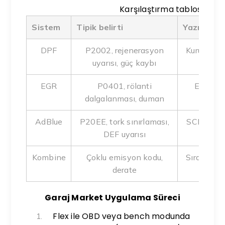
Karşılaştırma tablosu
Sistem
Tipik belirti
Yazılım so
DPF
P2002, rejenerasyon
Kurum saya
uyarısı, güç kaybı
hata
EGR
P0401, rölanti
EGR deb
dalgalanması, duman
b
AdBlue
P20EE, tork sınırlaması,
SCR dozaj
DEF uyarısı
Kombine
Çoklu emisyon kodu,
Sıralı teşh
derate
Garaj Market Uygulama Süreci
Flex ile OBD veya bench modunda