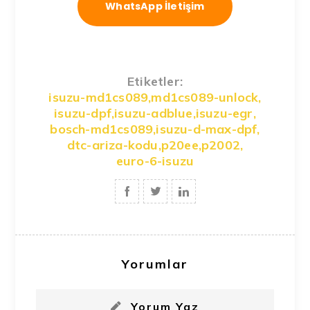
WhatsApp İletişim
Etiketler:
isuzu-md1cs089
,
md1cs089-unlock
,
isuzu-dpf
,
isuzu-adblue
,
isuzu-egr
,
bosch-md1cs089
,
isuzu-d-max-dpf
,
dtc-ariza-kodu
,
p20ee
,
p2002
,
euro-6-isuzu
Yorumlar
Yorum Yaz