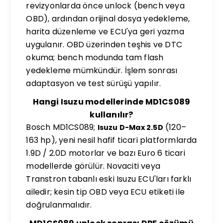
revizyonlarda önce unlock (bench veya
OBD), ardından orijinal dosya yedekleme,
harita düzenleme ve ECU'ya geri yazma
uygulanır. OBD üzerinden teşhis ve DTC
okuma; bench modunda tam flash
yedekleme mümkündür. İşlem sonrası
adaptasyon ve test sürüşü yapılır.
Hangi Isuzu modellerinde MD1CS089
kullanılır?
Bosch MD1CS089;
(120–
Isuzu D-Max 2.5D
163 hp), yeni nesil hafif ticari platformlarda
1.9D / 2.0D motorlar ve bazı Euro 6 ticari
modellerde görülür. Novaciti veya
Transtron tabanlı eski Isuzu ECU'ları farklı
ailedir; kesin tip OBD veya ECU etiketi ile
doğrulanmalıdır.