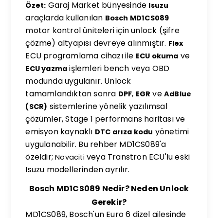
Garaj Market bünyesinde
Özet:
Isuzu
araçlarda kullanılan
Bosch MD1CS089
motor kontrol üniteleri için unlock (şifre
çözme) altyapısı devreye alınmıştır.
Flex
ECU programlama cihazı ile
ve
ECU okuma
işlemleri bench veya OBD
ECU yazma
modunda uygulanır. Unlock
tamamlandıktan sonra
,
ve
DPF
EGR
AdBlue
sistemlerine yönelik yazılımsal
(SCR)
çözümler, Stage 1 performans haritası ve
emisyon kaynaklı
yönetimi
DTC arıza kodu
uygulanabilir. Bu rehber MD1CS089'a
özeldir;
veya Transtron ECU'lu eski
Novaciti
Isuzu modellerinden ayrılır.
Bosch MD1CS089 Nedir? Neden Unlock
Gerekir?
MD1CS089, Bosch'un Euro 6 dizel ailesinde