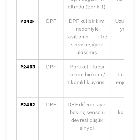
altında (Bank 1).
DPF
DPF kül birikimi
Uzun süreli
P242F
nedeniyle
yağ kaça
kısıtlama — filtre
servis eşiğine
ulaşılmış.
DPF
Partikül filtresi
Re
P2463
kurum birikimi /
tamamlan
tıkanıklık uyarısı.
enjeksiyo
DPF
DPF diferansiyel
Sensör
P2452
basınç sensörü
kopukluğu
devresi düşük
sinyal.