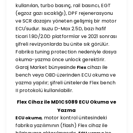
kullanılan, turbo basınç, rail basıncı, EGT
(egzoz gazı sıcaklığı), DPF rejenerasyonu
ve SCR dozajını yöneten gelişmiş bir motor
ECU'sudur. Isuzu D-Max 2.5D, bazı hafif
ticari 1.9D/2.0D platformlar ve 2021 sonrası
şifreli revizyonlarda bu ünite sık görülür.
Fabrika tuning protection nedeniyle dosya
okuma-yazma önce unlock gerektirir.
Garaj Market bünyesinde
cihazı ile
Flex
bench veya OBD üzerinden ECU okuma ve
yazma yapılır; şifreli ünitelerde Flex bench
II protokolü kullanılabilir.
Flex Cihaz ile MD1CS089 ECU Okuma ve
Yazma
, motor kontrol ünitesindeki
ECU okuma
fabrika yazılımının (flash) Flex cihaz ile