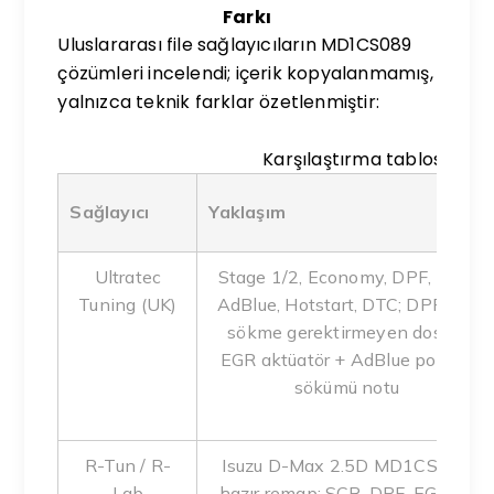
Farkı
Uluslararası file sağlayıcıların MD1CS089
çözümleri incelendi; içerik kopyalanmamış,
yalnızca teknik farklar özetlenmiştir:
Karşılaştırma tablosu
Sağlayıcı
Yaklaşım
Ultratec
Stage 1/2, Economy, DPF, EGR,
Tuning (UK)
AdBlue, Hotstart, DTC; DPF için
sökme gerektirmeyen dosya;
EGR aktüatör + AdBlue pompa
sökümü notu
R-Tun / R-
Isuzu D-Max 2.5D MD1CS089
Lab
hazır remap; SCR, DPF, EGR ve