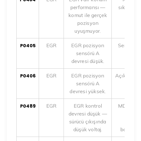
performansı —
sıkışma, 
komut ile gerçek
pozisyon
uyuşmuyor.
EGR
EGR pozisyon
Sensör arı
P0405
sensörü A
devresi düşük.
EGR
EGR pozisyon
Açık devre
P0406
sensörü A
devresi yüksek.
EGR
EGR kontrol
MD1CS08
P0489
devresi düşük —
sökül
sürücü çıkışında
uygula
düşük voltaj.
bağlantı 