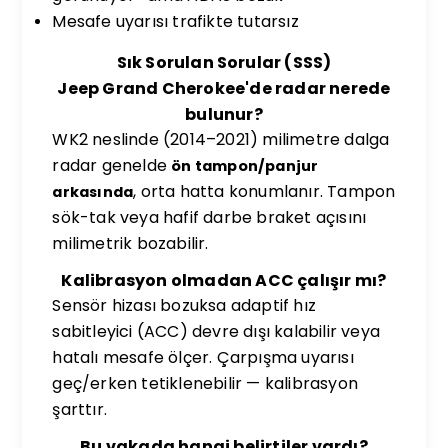
Mesafe uyarısı trafikte tutarsız
Sık Sorulan Sorular (SSS)
Jeep Grand Cherokee'de radar nerede
bulunur?
WK2 neslinde (2014–2021) milimetre dalga
radar genelde
ön tampon/panjur
, orta hatta konumlanır. Tampon
arkasında
sök-tak veya hafif darbe braket açısını
milimetrik bozabilir.
Kalibrasyon olmadan ACC çalışır mı?
Sensör hizası bozuksa adaptif hız
sabitleyici (ACC) devre dışı kalabilir veya
hatalı mesafe ölçer. Çarpışma uyarısı
geç/erken tetiklenebilir — kalibrasyon
şarttır.
Bu vakada hangi belirtiler vardı?