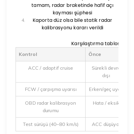
tamam, radar braketinde hafif açı
kayması şüphesi
Kaporta düz olsa bile statik radar
kalibrasyonu kararı verildi
Karşılaştırma tablosu
Kontrol
Önce
S
ACC / adaptif cruise
Sürekli devre
dışı
FCW / çarpışma uyarısı
Erken/geç uyarı
T
OBD radar kalibrasyon
Hata / eksik
K
durumu
Test sürüşü (40–80 km/s)
ACC düşüyor