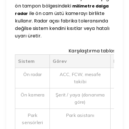
ön tampon bölgesindeki
milimetre dalga
ile ön cam üstü kamerayı birlikte
radar
kullanır. Radar açısı fabrika toleransında
değilse sistem kendini kısıtlar veya hatalı
uyarı üretir.
Karşılaştırma tablosu
Sistem
Görev
Kalibr
Ön radar
ACC, FCW, mesafe
Tampon
takibi
Ön kamera
Şerit / yaya (donanıma
C
göre)
Park
Park asistanı
Ark
sensörleri