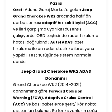
Yazısı
Adana Garaj Market'e gelen
Özet:
Jeep
aracında hafif ön
Grand Cherokee WK2
darbe sonrası
adaptif hız sabitleyici (ACC)
ve ileri çarpışma uyarıları düzensiz
çalışıyordu. OBD teşhisinde radar hizalama
hatası doğrulandı;
lazer
Autel ADAS
hizalama ile ön radar statik kalibrasyonu
yapıldı. Test sürüşünde sistem normale
döndü.
Jeep Grand Cherokee WK2 ADAS
Donanımı
Grand Cherokee WK2 (2014–2021)
donanımına göre
Forward Collision
,
Warning (FCW)
Adaptive Cruise Control
ve bazı paketlerde şerit/ kör nokta
(ACC)
asistanları bulunur. Bu fonksiyonların çoğu