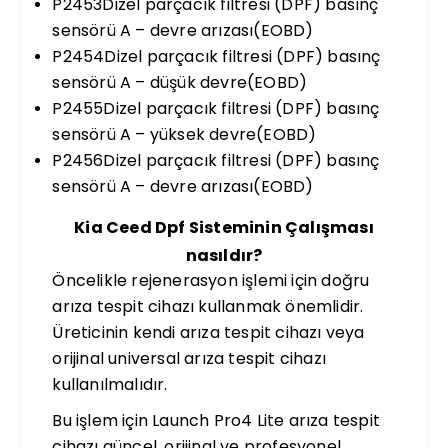
P2453Dizel parçacık filtresi (DPF) basınç
sensörü A – devre arızası(EOBD)
P2454Dizel parçacık filtresi (DPF) basınç
sensörü A – düşük devre(EOBD)
P2455Dizel parçacık filtresi (DPF) basınç
sensörü A – yüksek devre(EOBD)
P2456Dizel parçacık filtresi (DPF) basınç
sensörü A – devre arızası(EOBD)
Kia Ceed Dpf Sisteminin Çalışması
nasıldır?
Öncelikle rejenerasyon işlemi için doğru
arıza tespit cihazı kullanmak önemlidir.
Üreticinin kendi arıza tespit cihazı veya
orijinal universal arıza tespit cihazı
kullanılmalıdır.
Bu işlem için Launch Pro4 Lite arıza tespit
cihazı güncel, orijinal ve profesyonel