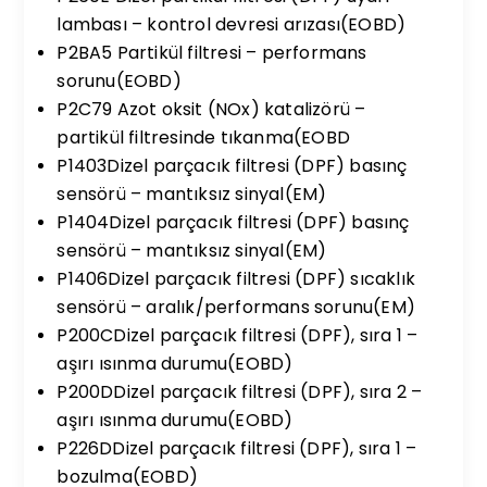
lambası – kontrol devresi arızası(EOBD)
P2BA5 Partikül filtresi – performans
sorunu(EOBD)
P2C79 Azot oksit (NOx) katalizörü –
partikül filtresinde tıkanma(EOBD
P1403Dizel parçacık filtresi (DPF) basınç
sensörü – mantıksız sinyal(EM)
P1404Dizel parçacık filtresi (DPF) basınç
sensörü – mantıksız sinyal(EM)
P1406Dizel parçacık filtresi (DPF) sıcaklık
sensörü – aralık/performans sorunu(EM)
P200CDizel parçacık filtresi (DPF), sıra 1 –
aşırı ısınma durumu(EOBD)
P200DDizel parçacık filtresi (DPF), sıra 2 –
aşırı ısınma durumu(EOBD)
P226DDizel parçacık filtresi (DPF), sıra 1 –
bozulma(EOBD)