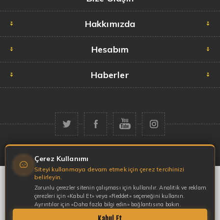
Hakkımızda
Hesabım
Haberler
Telif hakkı © 2026 Garaj Market. Tüm hakları saklıdır.
Çerez Kullanımı
Siteyi kullanmaya devam etmek için çerez tercihinizi
belirleyin.
Zorunlu çerezler sitenin çalışması için kullanılır. Analitik ve reklam
çerezleri için «Kabul Et» veya «Reddet» seçeneğini kullanın.
Ayrıntılar için «Daha fazla bilgi edin» bağlantısına bakın.
Kabul Et