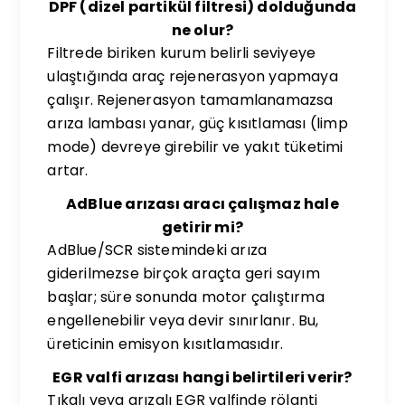
DPF (dizel partikül filtresi) dolduğunda
ne olur?
Filtrede biriken kurum belirli seviyeye
ulaştığında araç rejenerasyon yapmaya
çalışır. Rejenerasyon tamamlanamazsa
arıza lambası yanar, güç kısıtlaması (limp
mode) devreye girebilir ve yakıt tüketimi
artar.
AdBlue arızası aracı çalışmaz hale
getirir mi?
AdBlue/SCR sistemindeki arıza
giderilmezse birçok araçta geri sayım
başlar; süre sonunda motor çalıştırma
engellenebilir veya devir sınırlanır. Bu,
üreticinin emisyon kısıtlamasıdır.
EGR valfi arızası hangi belirtileri verir?
Tıkalı veya arızalı EGR valfinde rölanti