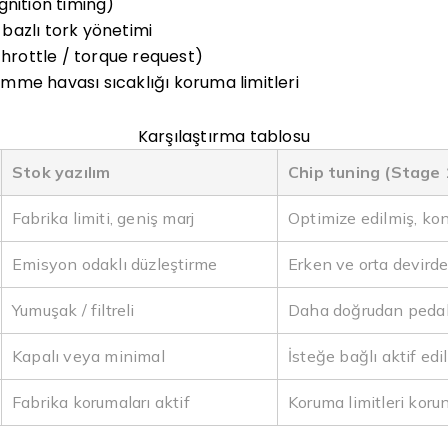
gnition timing)
i bazlı tork yönetimi
throttle / torque request)
me havası sıcaklığı koruma limitleri
Karşılaştırma tablosu
Stok yazılım
Chip tuning (Stage 
Fabrika limiti, geniş marj
Optimize edilmiş, kont
Emisyon odaklı düzleştirme
Erken ve orta devirde
Yumuşak / filtreli
Daha doğrudan pedal
Kapalı veya minimal
İsteğe bağlı aktif edil
Fabrika korumaları aktif
Koruma limitleri koru