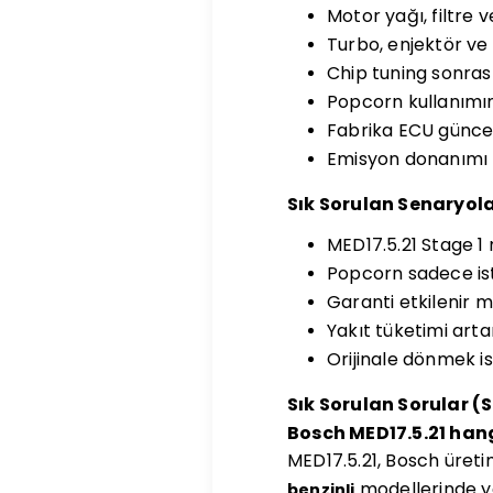
Motor yağı, filtre 
Turbo, enjektör ve
Chip tuning sonrası 
Popcorn kullanımınd
Fabrika ECU güncel
Emisyon donanımı (
Sık Sorulan Senaryol
MED17.5.21 Stage 1
Popcorn sadece is
Garanti etkilenir m
Yakıt tüketimi arta
Orijinale dönmek is
Sık Sorulan Sorular (
Bosch MED17.5.21 hang
MED17.5.21, Bosch üreti
modellerinde yay
benzinli