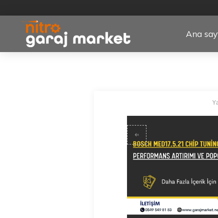
Ana say
Ya