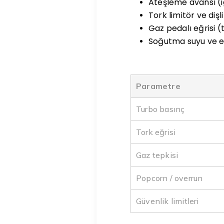
Ateşleme avansı (i
Tork limitör ve dişl
Gaz pedalı eğrisi (
Soğutma suyu ve em
Parametre
Turbo basınç
Tork eğrisi
Gaz tepkisi
Popcorn / overrun
Güvenlik limitleri