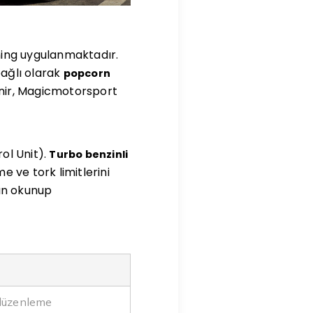
ning uygulanmaktadır.
bağlı olarak
popcorn
enir, Magicmotorsport
rol Unit).
Turbo benzinli
 ve tork limitlerini
rın okunup
 düzenleme