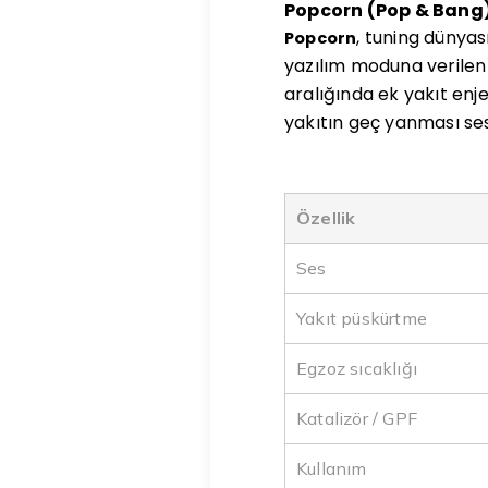
Popcorn (Pop & Bang)
, tuning dünyas
Popcorn
yazılım moduna verilen 
aralığında ek yakıt enj
yakıtın geç yanması ses 
Özellik
Ses
Yakıt püskürtme
Egzoz sıcaklığı
Katalizör / GPF
Kullanım