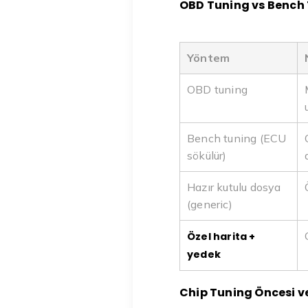
OBD Tuning vs Bench
Yöntem
OBD tuning
Bench tuning (ECU
sökülür)
Hazır kutulu dosya
(generic)
Özel harita +
yedek
Chip Tuning Öncesi ve