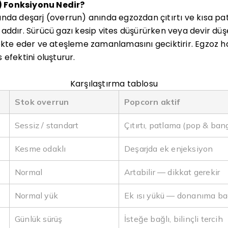
 Fonksiyonu Nedir?
ında deşarj (overrun) anında egzozdan çıtırtı ve kısa pa
addır. Sürücü gazı kesip vites düşürürken veya devir düşe
ekte eder ve ateşleme zamanlamasını geciktirir. Egzoz ha
efektini oluşturur.
Karşılaştırma tablosu
Stok overrun
Popcorn aktif
Sessiz / standart
Çıtırtı, patlama (pop & ban
Kesme odaklı
Deşarjda ek enjeksiyon
Normal
Artabilir — dikkat gerekir
Normal yük
Ek ısı yükü — donanıma bağ
Günlük sürüş
İsteğe bağlı, bilinçli tercih