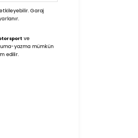
tkileyebilir. Garaj
arlanır.
ve
torsport
n okuma-yazma mümkün
 edilir.