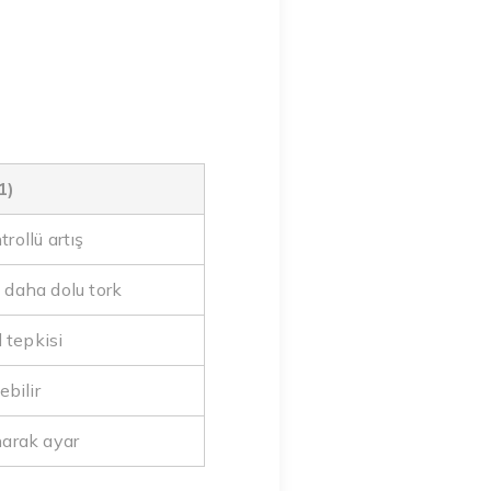
1)
rollü artış
 daha dolu tork
 tepkisi
ebilir
narak ayar