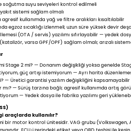
ve soğutma suyu seviyeleri kontrol edilmeli
 yakıt sistemi sağlam olmalı
agresif kullanımda yağ ve filtre aralıkları kısaltılabilir
a egzoz sıcaklığı izlenmeli; uzun süre yüksek devir deşa
lemesi (OTA / servis) yazılımı sıfırlayabilir — yedek dos
katalizör, varsa GPF/OPF) sağlam olmalı; arızalı siste
ar
 mi Stage 2 mi? — Donanım değişikliği yoksa genelde Stage
tiyorum, güç artışı istemiyorum — Ayrı harita düzenlem
i? — Üretici garantisi yazılım değişikliğini kapsamayabilir
r mı? — Sürüş tarzına bağlı; agresif kullanımda artış görül
tiyorum — Yedek dosya ile fabrika yazılımı geri yüklenebi
SSS)
i araçlarda kullanılır?
mi bir motor kontrol ünitesidir. VAG grubu (Volkswagen, 
gındır. ECU üzerindeki etiket veya OBD teşhisi ile kesin 