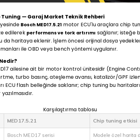
p Tuning — Garaj Market Teknik Rehberi
nyesinde
motor ECU'lu araçlara chip tu
Bosch MED17.5.21
ze edilerek
sağlanır; isteğe 
performans ve tork artırımı
 da haritaya eklenir. İşlem öncesi orijinal dosya yedekl
anları ile OBD veya bench yöntemi uygulanır.
 Nedir?
D17 ailesine ait bir motor kontrol ünitesidir (Engine Cont
tme, turbo basınç, ateşleme avansı, katalizör/GPF izleme
arı ECU flash belleğinde saklanır; chip tuning bu haritala
 yazılmasıdır.
Karşılaştırma tablosu
MED17.5.21
Chip tuning etkisi
Bosch MED17 serisi
Modele özel harita