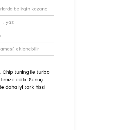
rlarda belirgin kazanç
 → yaz
i
aması) eklenebilir
. Chip tuning ile turbo
timize edilir. Sonuç
 daha iyi tork hissi