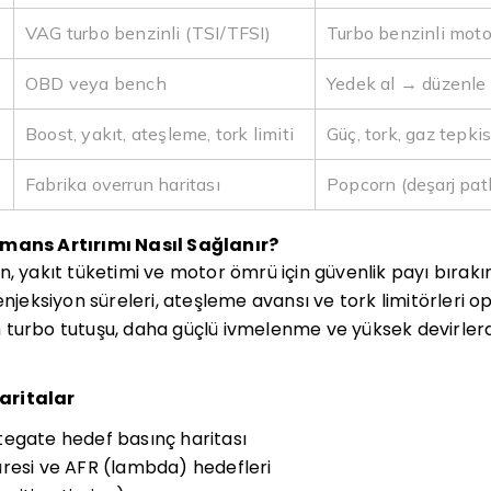
VAG turbo benzinli (TSI/TFSI)
Turbo benzinli moto
OBD veya bench
Yedek al → düzenle
Boost, yakıt, ateşleme, tork limiti
Güç, tork, gaz tepkis
Fabrika overrun haritası
Popcorn (deşarj patl
rmans Artırımı Nasıl Sağlanır?
, yakıt tüketimi ve motor ömrü için güvenlik payı bırakır
enjeksiyon süreleri, ateşleme avansı ve tork limitörleri op
turbo tutuşu, daha güçlü ivmelenme ve yüksek devirlerde
aritalar
egate hedef basınç haritası
resi ve AFR (lambda) hedefleri