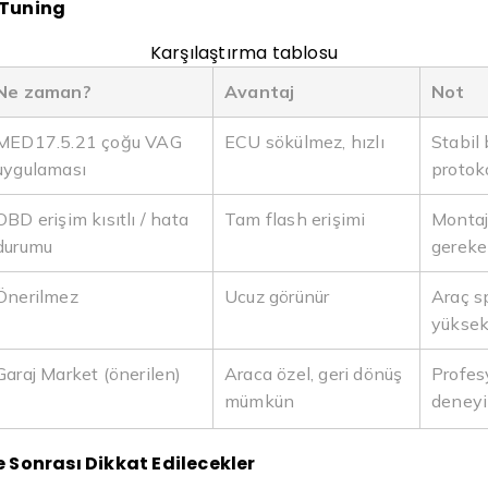
 Tuning
Karşılaştırma tablosu
Ne zaman?
Avantaj
Not
MED17.5.21 çoğu VAG
ECU sökülmez, hızlı
Stabil
uygulaması
protoko
OBD erişim kısıtlı / hata
Tam flash erişimi
Montaj
durumu
gerekeb
Önerilmez
Ucuz görünür
Araç sp
yükse
Garaj Market (önerilen)
Araca özel, geri dönüş
Profes
mümkün
deneyi
 Sonrası Dikkat Edilecekler