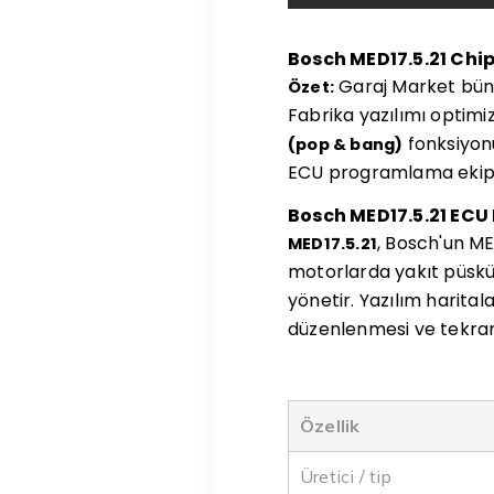
Bosch MED17.5.21 Chi
Garaj Market bü
Özet:
Fabrika yazılımı optimi
fonksiyonu
(pop & bang)
ECU programlama ekipm
Bosch MED17.5.21 ECU
, Bosch'un ME
MED17.5.21
motorlarda yakıt püskür
yönetir. Yazılım harital
düzenlenmesi ve tekrar
Özellik
Üretici / tip