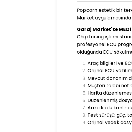
Popcorn estetik bir terc
Market uygulamasında h
Garaj Market'te MED17
Chip tuning işlemi stan
profesyonel ECU prog
olduğunda ECU sökülme
Araç bilgileri ve E
Orijinal ECU yazılı
Mevcut donanım dur
Müşteri talebi net
Harita düzenlemesi 
Düzenlenmiş dosya
Arıza kodu kontrol
Test sürüşü: güç, t
Orijinal yedek dosy