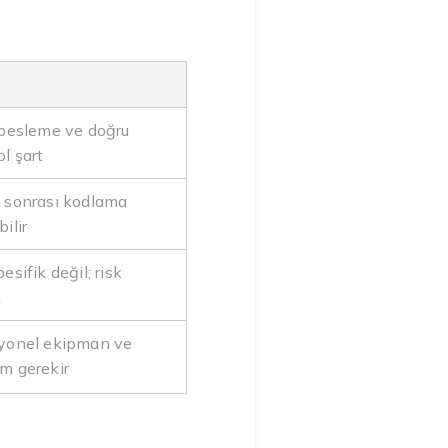
 besleme ve doğru
l şart
 sonrası kodlama
ilir
esifik değil; risk
k
yonel ekipman ve
m gerekir