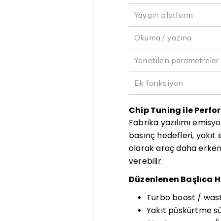
Yaygın platform
Okuma / yazma
Yönetilen parametreler
Ek fonksiyon
Chip Tuning ile Perfo
Fabrika yazılımı emisyon
basınç hedefleri, yakıt 
olarak araç daha erken 
verebilir.
Düzenlenen Başlıca H
Turbo boost / wast
Yakıt püskürtme sü