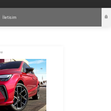
İletisim
si