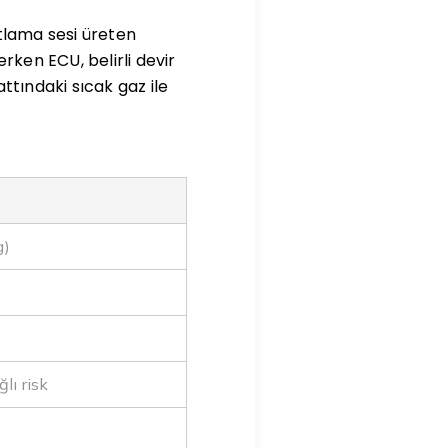
tlama sesi üreten
rken ECU, belirli devir
ttındaki sıcak gaz ile
g)
lı risk