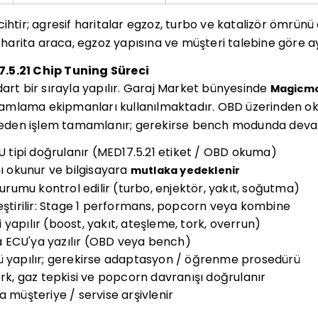
ihtir; agresif haritalar egzoz, turbo ve katalizör ömrünü e
arita araca, egzoz yapısına ve müşteri talebine göre ay
.5.21 Chip Tuning Süreci
dart bir sırayla yapılır. Garaj Market bünyesinde
Magicmo
ramlama ekipmanları kullanılmaktadır. OBD üzerinde
den işlem tamamlanır; gerekirse bench modunda devam
CU tipi doğrulanır (MED17.5.21 etiket / OBD okuma)
mı okunur ve bilgisayara
mutlaka yedeklenir
umu kontrol edilir (turbo, enjektör, yakıt, soğutma)
leştirilir: Stage 1 performans, popcorn veya kombine
yapılır (boost, yakıt, ateşleme, tork, overrun)
 ECU'ya yazılır (OBD veya bench)
ü yapılır; gerekirse adaptasyon / öğrenme prosedürü
ork, gaz tepkisi ve popcorn davranışı doğrulanır
a müşteriye / servise arşivlenir