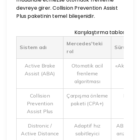
devreye girer. Collision Prevention Assist
Plus paketinin temel bileşenidir.
Karşılaştırma tablosu
Mercedes'teki
Sistem adı
Sürücüye 
rol
Active Brake
Otomatik acil
«Aktif fre
Assist (ABA)
frenleme
v
algoritması
Collision
Çarpışma önleme
Mesafe
Prevention
paketi (CPA+)
en
Assist Plus
Distronic /
Adaptif hız
ABA ile ay
Active Distance
sabitleyici
arızada ik