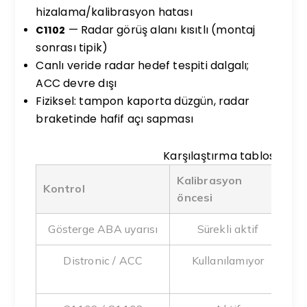
hizalama/kalibrasyon hatası
— Radar görüş alanı kısıtlı (montaj
C1102
sonrası tipik)
Canlı veride radar hedef tespiti dalgalı;
ACC devre dışı
Fiziksel: tampon kaporta düzgün, radar
braketinde hafif açı sapması
Karşılaştırma tablosu
Kalibrasyon
Au
Kontrol
öncesi
so
Gösterge ABA uyarısı
Sürekli aktif
Distronic / ACC
Kullanılamıyor