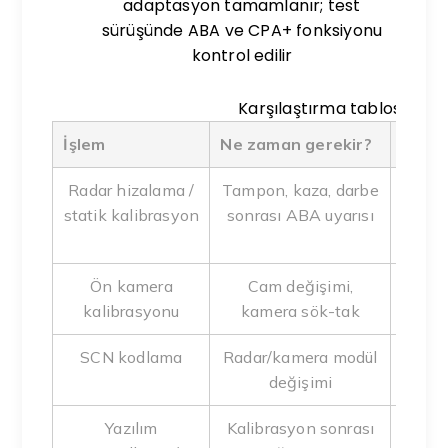
adaptasyon tamamlanır; test
sürüşünde ABA ve CPA+ fonksiyonu
kontrol edilir
Karşılaştırma tablosu
İşlem
Ne zaman gerekir?
Garaj
Radar hizalama /
Tampon, kaza, darbe
Aute
statik kalibrasyon
sonrası ABA uyarısı
mo
Ön kamera
Cam değişimi,
Aut
kalibrasyonu
kamera sök-tak
SCN kodlama
Radar/kamera modül
Autel
değişimi
Yazılım
Kalibrasyon sonrası
Aut