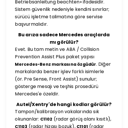
Betriebsanleitung beachten» ifadesidir.
Sistem güvenlik nedeniyle kendini sınırlar;
sürücü işletme talimatına göre servise
başvurmalıdır.
Bu arıza sadece Mercedes araçlarda
mı görülür?
Evet. Bu tam metin ve ABA / Collision
Prevention Assist Plus paket yapısı
. Diğer
Mercedes-Benz markasına özgüdür
markalarda benzer işlev farklı isimlerle
(ör. Pre Sense, Front Assist) sunulur;
gösterge mesajı ve teşhis prosedürü
Mercedes'e özeldir.
Autel/Xentry'de hangi kodlar görülür?
Tampon/kalibrasyon vakalarında sık
okunanlar:
(radar görüş alanı kısıtlı),
C1102
(radar hizası bozuk),
(radar
C1103
C1101