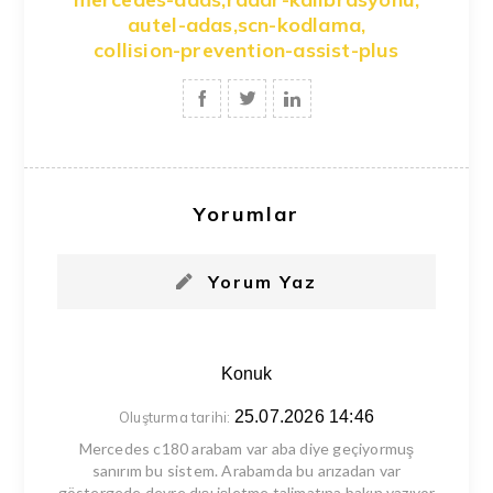
autel-adas
,
scn-kodlama
,
collision-prevention-assist-plus
Yorumlar
Yorum Yaz
Konuk
25.07.2026 14:46
Oluşturma tarihi:
Mercedes c180 arabam var aba diye geçiyormuş
sanırım bu sistem. Arabamda bu arızadan var
göstergede devre dışı işletme talimatına bakın yazıyor