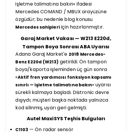
işletme talimatına bakın» ifadesi
Mercedes COMAND / MBUX arayüzüne
özgüdür; bu nedenle blog konusu
için hazırlanmıştır.
Mercedes sahipleri
Garaj Market Vakası — W213 E220d,
Tampon Boya Sonrası ABA Uyarısı
Adana Garaj Market'e
2018 Mercedes-
getirildi. Ön tampon
Benz E220d (W213)
boya/kaporta işleminden üç gün sonra
«
Aktif fren yardımcısı fonksiyon kapsamı
» uyarısı
sınırlı — işletme talimatına bakın
sürekli kalmaya başladı. Distronic devre
dışıydı; müşteri başka noktada yalnızca
kod silinmiş, uyarı geri gelmişti.
Autel MaxiSYS Teşhis Bulguları
— Ön radar sensör
C1103