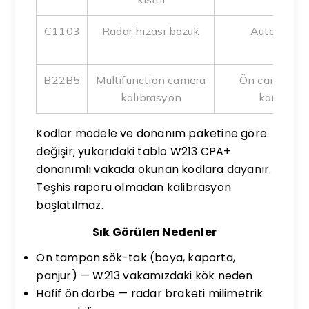
C1103
Radar hizası bozuk
Autel ADAS
kalib
B22B5
Multifunction camera
Ön cam/kamer
kalibrasyon
kamera k
Kodlar modele ve donanım paketine göre
değişir; yukarıdaki tablo W213 CPA+
donanımlı vakada okunan kodlara dayanır.
Teşhis raporu olmadan kalibrasyon
başlatılmaz.
Sık Görülen Nedenler
Ön tampon sök-tak (boya, kaporta,
panjur) — W213 vakamızdaki kök neden
Hafif ön darbe — radar braketi milimetrik