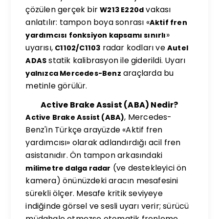
çözülen gerçek bir
vakası
W213 E220d
anlatılır: tampon boya sonrası «
Aktif fren
»
yardımcısı fonksiyon kapsamı sınırlı
uyarısı,
radar kodları ve
C1102/C1103
Autel
statik kalibrasyon ile giderildi. Uyarı
ADAS
araçlarda bu
yalnızca Mercedes-Benz
metinle görülür.
Active Brake Assist (ABA) Nedir?
, Mercedes-
Active Brake Assist (ABA)
Benz'in Türkçe arayüzde «Aktif fren
yardımcısı» olarak adlandırdığı acil fren
asistanıdır. Ön tampon arkasındaki
(ve destekleyici ön
milimetre dalga radar
kamera) önünüzdeki aracın mesafesini
sürekli ölçer. Mesafe kritik seviyeye
indiğinde görsel ve sesli uyarı verir; sürücü
müdahale etmezse otomatik frenleme