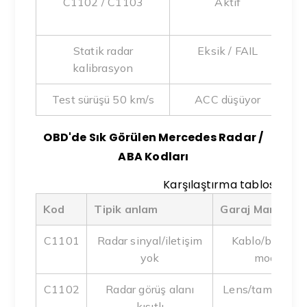
C1102 / C1103
Aktif
Statik radar
Eksik / FAIL
kalibrasyon
Test sürüşü 50 km/s
ACC düşüyor
OBD'de Sık Görülen Mercedes Radar /
ABA Kodları
Karşılaştırma tablosu
Kod
Tipik anlam
Garaj Market a
C1101
Radar sinyal/iletişim
Kablo/braket k
yok
modül değ
C1102
Radar görüş alanı
Lens/tampon önü
kısıtlı
kon