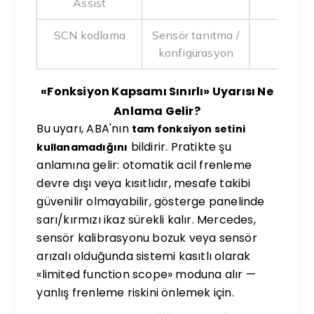
Assist
SCN kodlama
Sensör tanıtma /
Radar
konfigürasyon
değiş
«Fonksiyon Kapsamı Sınırlı» Uyarısı Ne
Anlama Gelir?
Bu uyarı, ABA'nın
tam fonksiyon setini
bildirir. Pratikte şu
kullanamadığını
anlamına gelir: otomatik acil frenleme
devre dışı veya kısıtlıdır, mesafe takibi
güvenilir olmayabilir, gösterge panelinde
sarı/kırmızı ikaz sürekli kalır. Mercedes,
sensör kalibrasyonu bozuk veya sensör
arızalı olduğunda sistemi kasıtlı olarak
«limited function scope» moduna alır —
yanlış frenleme riskini önlemek için.