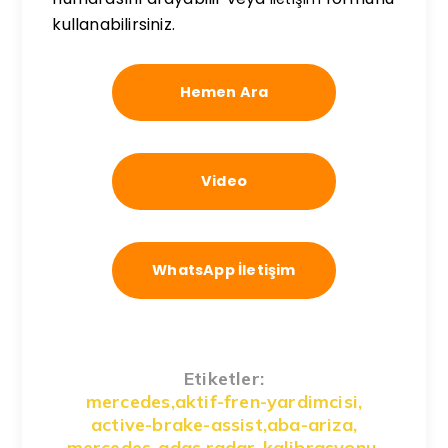
kullanabilirsiniz.
Hemen Ara
Video
WhatsApp İletişim
Etiketler:
mercedes
,
aktif-fren-yardimcisi
,
active-brake-assist
,
aba-ariza
,
mercedes-adas
,
radar-kalibrasyonu
,