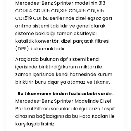
Mercedes-Benz Sprinter modelinin 313
CDI,314 CDI,315 CDI,316 CDI,416 CDI,515
CDI,519 CDI bu serilerinde dizel egzoz gazı
arıtma sistemi takılıdır ve genel olarak
sisteme bakıldığı zaman oksitleyici
katalitik konvertör, dizel parçacık filtresi
(DPF) bulunmaktadır.
Araçlarda bulunan dpf sistemi kendi
içerisinde biriktirdiği kurum miktarı ile
zaman içerisinde kendi haznesinde kurum
biriktirir bunu dışarıya atamaz ve tıkanır.
Bu tıkanmanın birden fazla sebebi vardır.
Mercedes-Benz Sprinter Modelinde Dizel
Partikül Filtresi sorunları ile ilgili arıza tespit
cihazına bağladıgınızda bu Hata Kodları ile
karşılaşabilirsiniz.