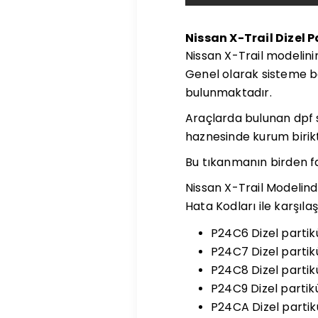
Nissan X-Trail Dizel P
Nissan X-Trail modelinin 
Genel olarak sisteme bak
bulunmaktadır.
Araçlarda bulunan dpf si
haznesinde kurum birikt
Bu tıkanmanın birden fa
Nissan X-Trail Modelinde 
Hata Kodları ile karşılaşa
P24C6 Dizel partikü
P24C7 Dizel partikü
P24C8 Dizel partikü
P24C9 Dizel partikü
P24CA Dizel partikül