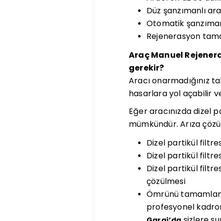
Düz şanzımanlı araç
Otomatik şanzıman
Rejenerasyon tamam
Araç Manuel Rejener
gerekir?
Aracı onarmadığınız ta
hasarlara yol açabilir v
Eğer aracınızda dizel pa
mümkündür. Arıza çözümü
Dizel partikül filt
Dizel partikül filt
Dizel partikül filt
çözülmesi
Ömrünü tamamlamış d
profesyonel kadrom
sizlere s
Garaj’da