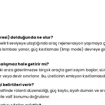
ltresi) dolduğunda ne olur?
belirli seviyeye ulaştığında araç rejenerasyon yapmaya ç
ambası yanar, güç kısıtlaması (limp mode) devreye gireb
çalışmaz hale getirir mi?
i arıza giderilmezse birçok araçta geri sayım başlar; s
 veya devir sınırlanır. Bu, üreticinin emisyon kısıtlamasıd
 belirtileri verir?
valfinde rölanti düzensizliği, güç kaybı, siyah duman ve ar
 ile valf konumu doğrulanır.