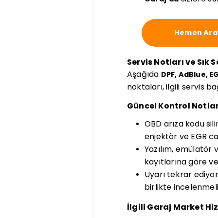
Hemen Ara
Servis Notları ve Sık 
Aşağıda
DPF, AdBlue, E
noktaları, ilgili servis 
Güncel Kontrol Notlar
OBD arıza kodu sil
enjektör ve EGR canl
Yazılım, emülatör 
kayıtlarına göre ver
Uyarı tekrar ediyor
birlikte incelenmeli
İlgili Garaj Market Hi