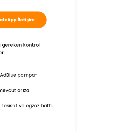
tsApp İletişim
i gereken kontrol
or.
R, AdBlue pompa-
 mevcut arıza
 tesisat ve egzoz hattı