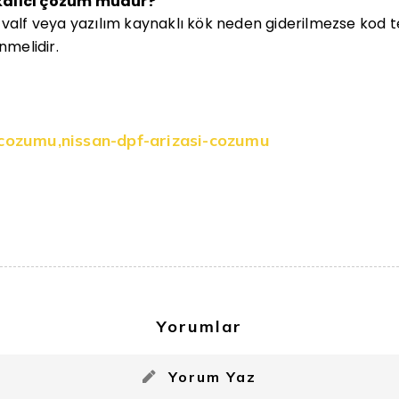
kalıcı çözüm müdür?
 valf veya yazılım kaynaklı kök neden giderilmezse kod 
nmelidir.
-cozumu
,
nissan-dpf-arizasi-cozumu
Yorumlar
Yorum Yaz