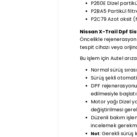
P260E Dizel partikü
P2BA5 Partikül fil
P2C79 Azot oksit (N
Nissan X-Trail Dpf Si
Öncelikle rejenerasyon i
tespit cihazı veya orijin
Bu işlem için Autel arız
Normal sürüş sıras
Sürüş şekli otomati
DPF rejenerasyonu,
edilmesiyle başlatıl
Motor yağı Dizel y
değiştirilmesi gerek
Düzenli bakım işlem
incelemek gerekme
: Gerekli sürüş
Not