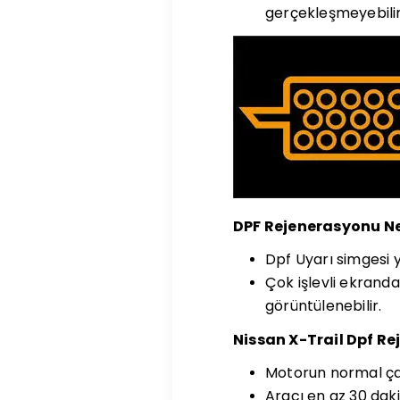
gerçekleşmeyebilir
DPF Rejenerasyonu N
Dpf Uyarı simgesi 
Çok işlevli ekrand
görüntülenebilir.
Nissan X-Trail Dpf Re
Motorun normal ça
Aracı en az 30 dak