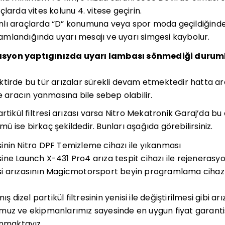
larda vites kolunu 4. vitese geçirin.
lı araçlarda “D” konumuna veya spor moda geçildiğinde
landığında uyarı mesajı ve uyarı simgesi kaybolur.
asyon yaptıgınızda uyarı lambası sönmediği durum
ktirde bu tür arızalar sürekli devam etmektedir hatta a
e aracın yanmasına bile sebep olabilir.
rtikül filtresi arızası varsa Nitro Mekatronik Garaj’da bu
 ise birkaç şekildedir. Bunları aşağıda görebilirsiniz.
resinin Nitro DPF Temizleme cihazı ile yıkanması
resine Launch X-431 Pro4 arıza tespit cihazı ile rejeneras
resi arızasının Magicmotorsport beyin programlama cihazı 
izel partikül filtresinin yenisi ile değiştirilmesi gibi ar
uz ve ekipmanlarımız sayesinde en uygun fiyat garantis
unmaktayız.