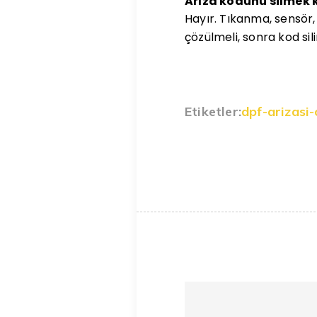
Arıza kodunu silmek 
Hayır. Tıkanma, sensör,
çözülmeli, sonra kod sili
Etiketler:
dpf-arizasi