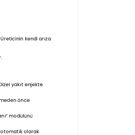
Üreticinin kendi arıza
.
izel yakıt enjekte
gelmeden önce
lanı” modülünü
u otomatik olarak