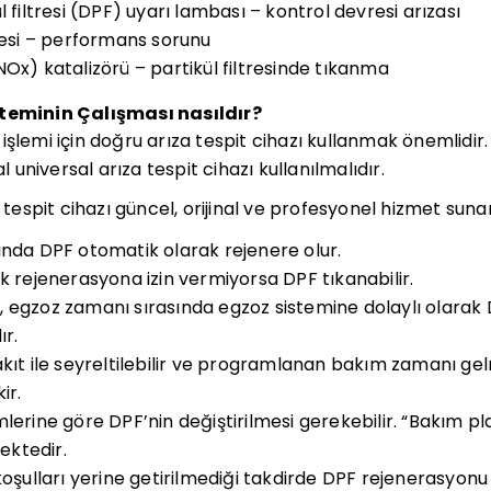
l filtresi (DPF) uyarı lambası – kontrol devresi arızası
tresi – performans sorunu
Ox) katalizörü – partikül filtresinde tıkanma
steminin Çalışması nasıldır?
şlemi için doğru arıza tespit cihazı kullanmak önemlidir. 
al universal arıza tespit cihazı kullanılmalıdır.
a tespit cihazı güncel, orijinal ve profesyonel hizmet sunar
ında DPF otomatik olarak rejenere olur.
k rejenerasyona izin vermiyorsa DPF tıkanabilir.
 egzoz zamanı sırasında egzoz sistemine dolaylı olarak D
ır.
akıt ile seyreltilebilir ve programlanan bakım zamanı 
ir.
lerine göre DPF’nin değiştirilmesi gerekebilir. “Bakım p
ktedir.
 koşulları yerine getirilmediği takdirde DPF rejenerasyon