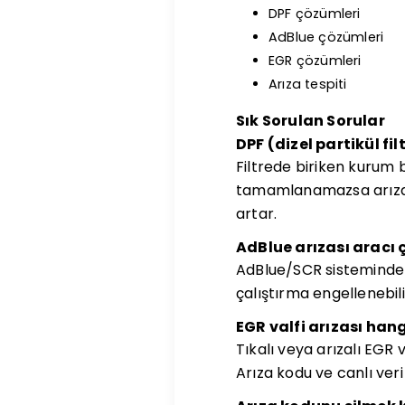
DPF çözümleri
AdBlue çözümleri
EGR çözümleri
Arıza tespiti
Sık Sorulan Sorular
DPF (dizel partikül fi
Filtrede biriken kurum 
tamamlanamazsa arıza l
artar.
AdBlue arızası aracı 
AdBlue/SCR sistemindek
çalıştırma engellenebilir
EGR valfi arızası hangi
Tıkalı veya arızalı EGR 
Arıza kodu ve canlı veri