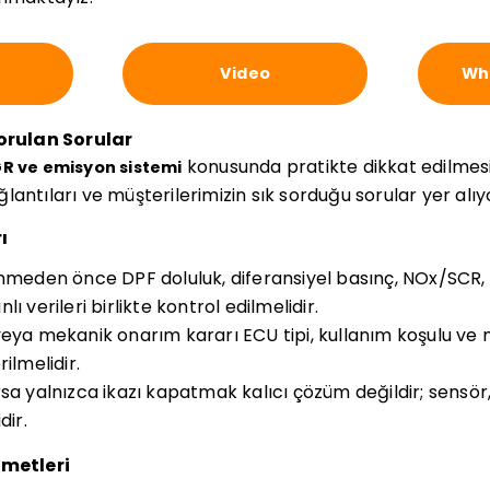
Video
Wha
Sorulan Sorular
konusunda pratikte dikkat edilmes
GR ve emisyon sistemi
bağlantıları ve müşterilerimizin sık sorduğu sorular yer alıy
ı
inmeden önce DPF doluluk, diferansiyel basınç, NOx/SC
ı verileri birlikte kontrol edilmelidir.
veya mekanik onarım kararı ECU tipi, kullanım koşulu ve
ilmelidir.
sa yalnızca ikazı kapatmak kalıcı çözüm değildir; sensör,
dir.
zmetleri