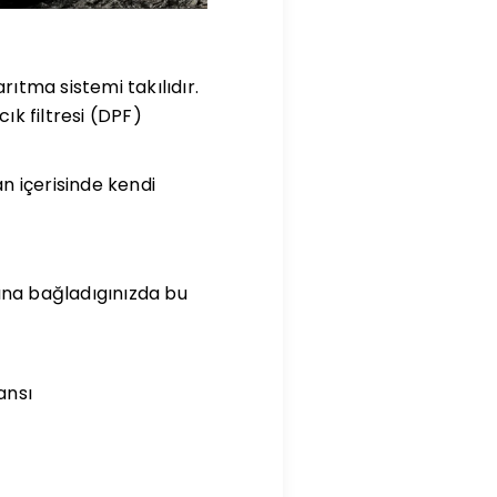
arıtma sistemi takılıdır.
ık filtresi (DPF)
an içerisinde kendi
azına bağladıgınızda bu
ansı