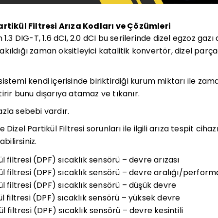
artikül Filtresi Arıza Kodları ve Çözümleri
1.3 DIG-T, 1.6 dCI, 2.0 dCI bu serilerinde dizel egzoz gazı 
ıldığı zaman oksitleyici katalitik konvertör, dizel parçac
stemi kendi içerisinde biriktirdiği kurum miktarı ile zam
irir bunu dışarıya atamaz ve tıkanır.
zla sebebi vardır.
Dizel Partikül Filtresi sorunları ile ilgili arıza tespit cih
bilirsiniz.
l filtresi (DPF) sıcaklık sensörü – devre arızası
l filtresi (DPF) sıcaklık sensörü – devre aralığı/perform
l filtresi (DPF) sıcaklık sensörü – düşük devre
l filtresi (DPF) sıcaklık sensörü – yüksek devre
 filtresi (DPF) sıcaklık sensörü – devre kesintili