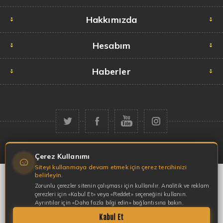
Hakkımızda
Hesabım
Haberler
Telif hakkı © 2026 Garaj Market. Tüm hakları saklıdır.
Çerez Kullanımı
Siteyi kullanmaya devam etmek için çerez tercihinizi
belirleyin.
Zorunlu çerezler sitenin çalışması için kullanılır. Analitik ve reklam
çerezleri için «Kabul Et» veya «Reddet» seçeneğini kullanın.
Ayrıntılar için «Daha fazla bilgi edin» bağlantısına bakın.
Kabul Et