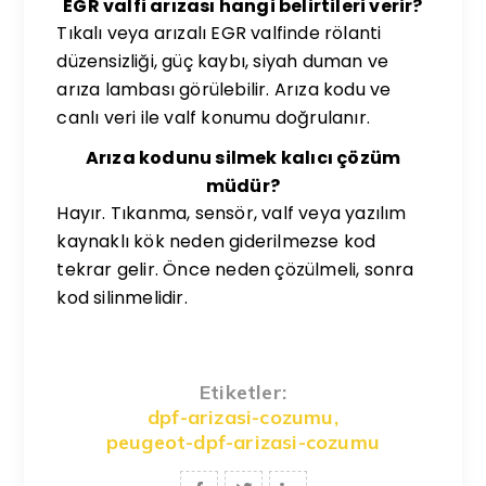
EGR valfi arızası hangi belirtileri verir?
Tıkalı veya arızalı EGR valfinde rölanti
düzensizliği, güç kaybı, siyah duman ve
arıza lambası görülebilir. Arıza kodu ve
canlı veri ile valf konumu doğrulanır.
Arıza kodunu silmek kalıcı çözüm
müdür?
Hayır. Tıkanma, sensör, valf veya yazılım
kaynaklı kök neden giderilmezse kod
tekrar gelir. Önce neden çözülmeli, sonra
kod silinmelidir.
Etiketler:
dpf-arizasi-cozumu
,
peugeot-dpf-arizasi-cozumu