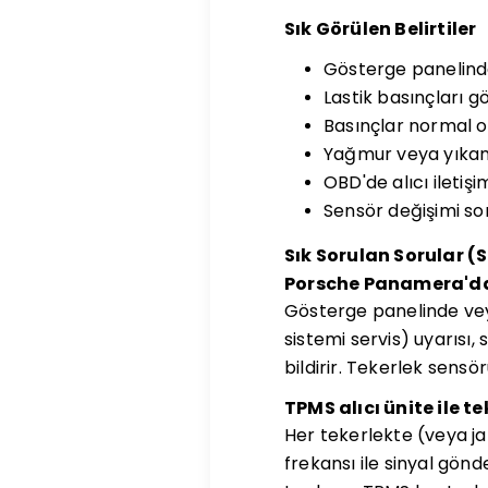
Sık Görülen Belirtiler
Gösterge panelinde
Lastik basınçları 
Basınçlar normal 
Yağmur veya yıkama
OBD'de alıcı iletişi
Sensör değişimi son
Sık Sorulan Sorular (
Porsche Panamera'da 
Gösterge panelinde v
sistemi servis) uyarısı
bildirir. Tekerlek sensör
TPMS alıcı ünite ile t
Her tekerlekte (veya ja
frekansı ile sinyal gönd