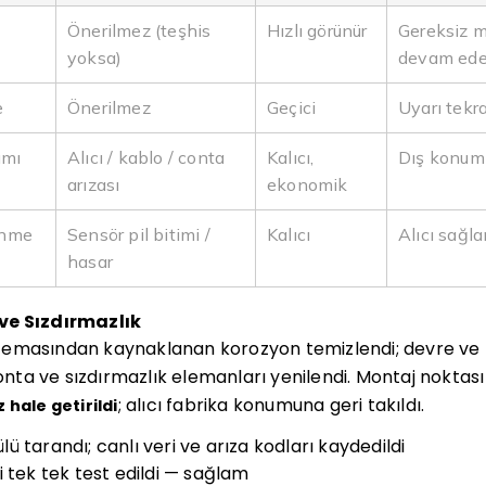
Önerilmez (teşhis
Hızlı görünür
Gereksiz ma
yoksa)
devam ede
e
Önerilmez
Geçici
Uyarı tekra
ımı
Alıcı / kablo / conta
Kalıcı,
Dış konum 
arızası
ekonomik
enme
Sensör pil bitimi /
Kalıcı
Alıcı sağl
hasar
ve Sızdırmazlık
vı temasından kaynaklanan korozyon temizlendi; devre ve
 conta ve sızdırmazlık elemanları yenilendi. Montaj nokta
; alıcı fabrika konumuna geri takıldı.
 hale getirildi
 tarandı; canlı veri ve arıza kodları kaydedildi
 tek tek test edildi — sağlam