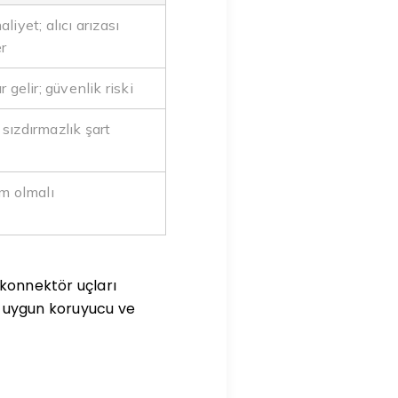
liyet; alıcı arızası
r
r gelir; güvenlik riski
sızdırmazlık şart
am olmalı
 konnektör uçları
sı uygun koruyucu ve