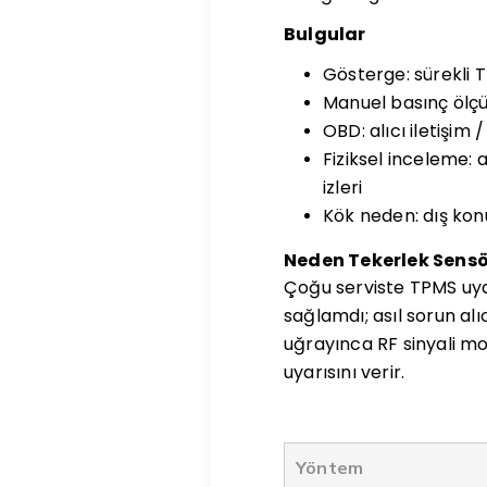
Bulgular
Gösterge: sürekli T
Manuel basınç ölçü
OBD: alıcı iletişim 
Fiziksel inceleme:
izleri
Kök neden: dış ko
Neden Tekerlek Sensör
Çoğu serviste TPMS uya
sağlamdı; asıl sorun al
uğrayınca RF sinyali m
uyarısını verir.
Yöntem