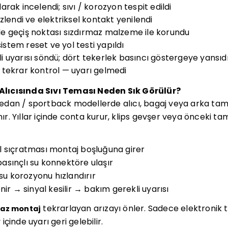
olarak incelendi; sıvı / korozyon tespit edildi
zlendi ve elektriksel kontakt yenilendi
e geçiş noktası sızdırmaz malzeme ile korundu
sistem reset ve yol testi yapıldı
 uyarısı söndü; dört tekerlek basıncı göstergeye yansıd
i; tekrar kontrol — uyarı gelmedi
lıcısında Sıvı Teması Neden Sık Görülür?
dan / sportback modellerde alıcı, bagaj veya arka tam
. Yıllar içinde conta kurur, klips gevşer veya önceki tam
 sıçratması montaj boşluğuna girer
sınçlı su konnektöre ulaşır
 su korozyonu hızlandırır
nir → sinyal kesilir → bakım gerekli uyarısı
tekrarlayan arızayı önler. Sadece elektronik t
maz montaj
çinde uyarı geri gelebilir.