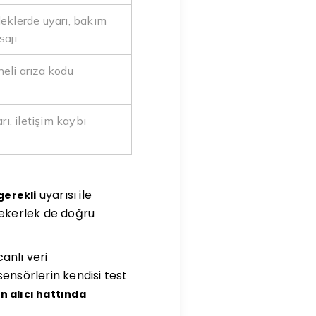
eklerde uyarı, bakım
sajı
eli arıza kodu
arı, iletişim kaybı
uyarısı ile
gerekli
tekerlek de doğru
anlı veri
ensörlerin kendisi test
an alıcı hattında