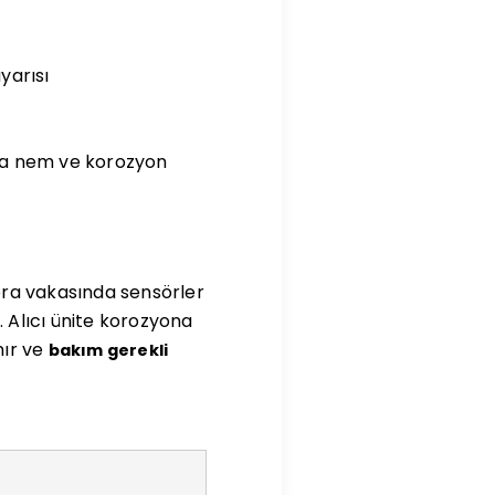
yarısı
nda nem ve korozyon
era vakasında sensörler
. Alıcı ünite korozyona
nır ve
bakım gerekli