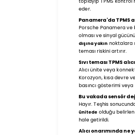
toplayıp TPMS kontrol m
eder.
Panamera'da TPMS al
Porsche Panamera ve bi
olması ve sinyal gücünü
noktalara m
dışına yakın
teması riskini artırır.
Sıvı teması TPMS alıcı
Alıcı ünite veya konnek
Korozyon, kısa devre ve 
basıncı gösterimi veya 
Bu vakada sensör değ
Hayır. Teşhis sonucund
olduğu belirlend
ünitede
hale getirildi.
Alıcı onarımında ne y