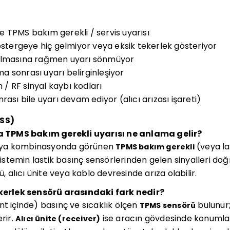
 TPMS bakım gerekli / servis uyarısı
göstergeye hiç gelmiyor veya eksik tekerlek gösteriyor
olmasına rağmen uyarı sönmüyor
 sonrası uyarı belirginleşiyor
m / RF sinyal kaybı kodları
rası bile uyarı devam ediyor (alıcı arızası işareti)
SSS)
TPMS bakım gerekli uyarısı ne anlama gelir?
eya kombinasyonda görünen
(veya la
TPMS bakım gerekli
, sistemin lastik basınç sensörlerinden gelen sinyalleri d
ü, alıcı ünite veya kablo devresinde arıza olabilir.
ekerlek sensörü arasındaki fark nedir?
nt içinde) basınç ve sıcaklık ölçen
bulunur;
TPMS sensörü
erir.
ise aracın gövdesinde konumlanı
Alıcı ünite (receiver)