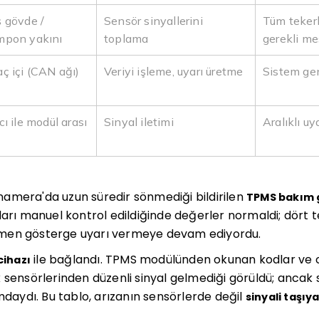
ş gövde /
Sensör sinyallerini
Tüm tekerl
mpon yakını
toplama
gerekli me
aç içi (CAN ağı)
Veriyi işleme, uyarı üretme
Sistem gen
cı ile modül arası
Sinyal iletimi
Aralıklı uy
amera'da uzun süredir sönmediği bildirilen
TPMS bakım 
ları manuel kontrol edildiğinde değerler normaldi; dört 
men gösterge uyarı vermeye devam ediyordu.
ile bağlandı. TPMS modülünden okunan kodlar ve c
cihazı
 sensörlerinden düzenli sinyal gelmediği görüldü; ancak s
umdaydı. Bu tablo, arızanın sensörlerde değil
sinyali taşıy