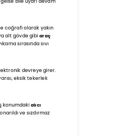
l gelse bile uyarı devam
e coğrafi olarak yakın
ya alt gövde gibi
araç
ıkama sırasında sıvı
ektronik devreye girer.
arısı, eksik tekerlek
dış konumdaki
alıcı
 onarıldı ve sızdırmaz