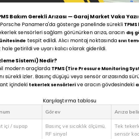
S Bakım Gerekli Arızası — Garaj Market Vaka Yazı
 Porsche Panamera'da gösterge panelinde sürekli
TPMS 
tekerlek sensörleri sağlam görünürken arıza, aracın
dış 
tespit edildi. Alıcı montaj noktasında
ünitesinde
sıvı tem
hale getirildi ve uyarı kalıcı olarak giderildi.
zleme Sistemi) Nedir?
il modern araçlarda
TPMS (Tire Pressure Monitoring Sy
 sürekli izler. Basınç düşüşü veya sensör arızasında sürü
ant içindeki
ve aracın gövdesindeki
tekerlek sensörleri
a
Karşılaştırma tablosu
num
Görev
Arıza beli
t içi / supap
Basınç ve sıcaklık ölçümü,
Tek tekerl
RF sinyal
sensör ko