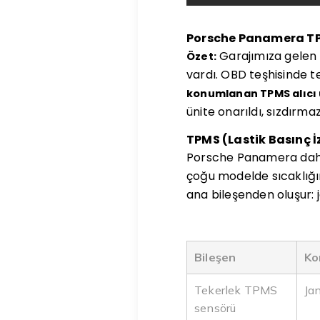
Porsche Panamera TPM
Garajımıza gelen
Özet:
vardı. OBD teşhisinde 
konumlanan TPMS alıcı 
ünite onarıldı, sızdırmaz 
TPMS (Lastik Basınç İ
Porsche Panamera dah
çoğu modelde sıcaklığını
ana bileşenden oluşur: j
Bileşen
Ko
Tekerlek TPMS
Jan
sensörü