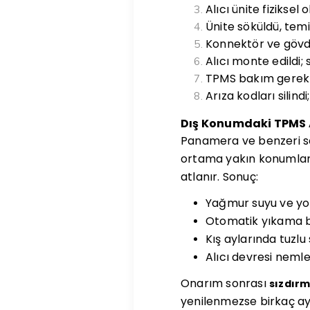
Alıcı ünite fiziksel 
Ünite söküldü, temi
Konnektör ve gövd
Alıcı monte edildi; 
TPMS bakım gerekli
Arıza kodları silind
Dış Konumdaki TPMS A
Panamera ve benzeri se
ortama yakın konumlanır
atlanır. Sonuç:
Yağmur suyu ve yol
Otomatik yıkama ba
Kış aylarında tuzlu
Alıcı devresi nemle
Onarım sonrası
sızdır
yenilenmezse birkaç ay i