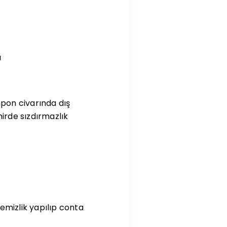
ı
pon civarında dış
irde sızdırmazlık
emizlik yapılıp conta