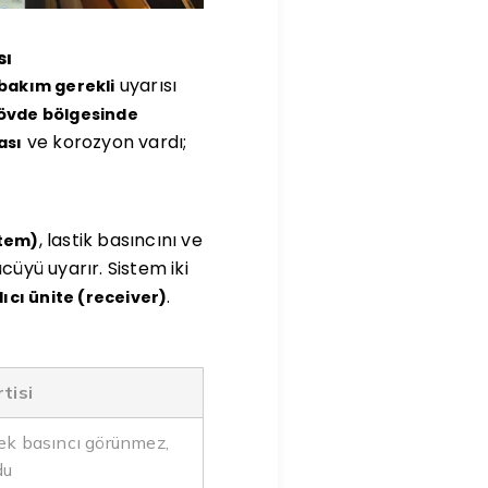
sı
uyarısı
bakım gerekli
gövde bölgesinde
ve korozyon vardı;
ası
, lastik basıncını ve
stem)
cüyü uyarır. Sistem iki
.
lıcı ünite (receiver)
rtisi
ek basıncı görünmez,
du