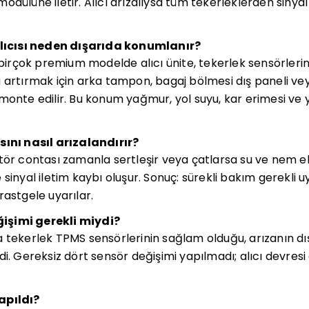
odülüne iletir. Alıcı arızalıysa tüm tekerleklerden sinya
ıcısı neden dışarıda konumlanır?
rçok premium modelde alıcı ünite, tekerlek sensörlerin
 artırmak için arka tampon, bagaj bölmesi dış paneli ve
onte edilir. Bu konum yağmur, yol suyu, kar erimesi ve y
sını nasıl arızalandırır?
tör contası zamanla sertleşir veya çatlarsa su ve nem el
sinyal iletim kaybı oluşur. Sonuç: sürekli bakım gerekli uy
rastgele uyarılar.
işimi gerekli miydi?
a tekerlek TPMS sensörlerinin sağlam olduğu, arızanın 
i. Gereksiz dört sensör değişimi yapılmadı; alıcı devresi
apıldı?