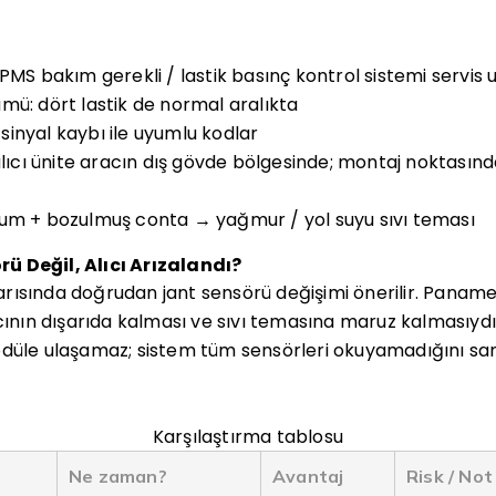
PMS bakım gerekli / lastik basınç kontrol sistemi servis u
mü: dört lastik de normal aralıkta
/ sinyal kaybı ile uyumlu kodlar
 alıcı ünite aracın dış gövde bölgesinde; montaj noktası
num + bozulmuş conta → yağmur / yol suyu sıvı teması
ü Değil, Alıcı Arızalandı?
rısında doğrudan jant sensörü değişimi önerilir. Panam
ıcının dışarıda kalması ve sıvı temasına maruz kalmasıydı
odüle ulaşamaz; sistem tüm sensörleri okuyamadığını sa
Karşılaştırma tablosu
Ne zaman?
Avantaj
Risk / Not