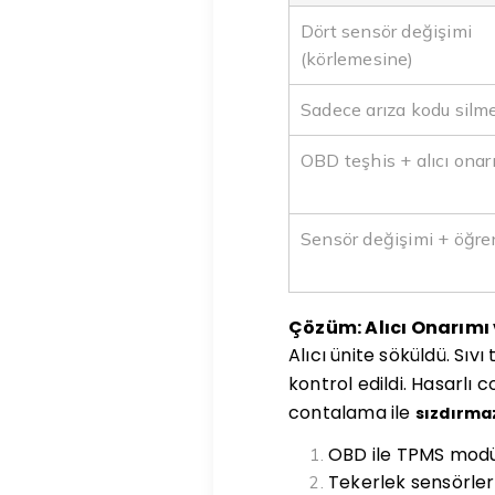
Dört sensör değişimi
(körlemesine)
Sadece arıza kodu silm
OBD teşhis + alıcı onar
Sensör değişimi + öğr
Çözüm: Alıcı Onarımı 
Alıcı ünite söküldü. Sı
kontrol edildi. Hasarlı
contalama ile
sızdırmaz
OBD ile TPMS modülü
Tekerlek sensörleri