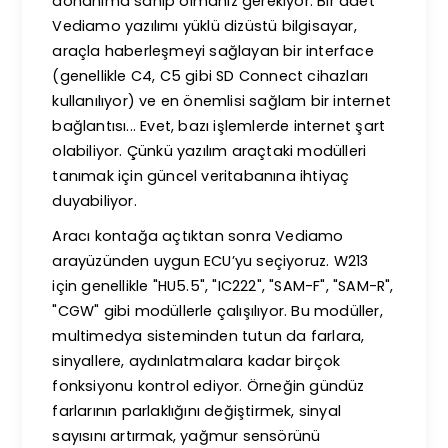
donanıma sahip olmanız gerekiyor. Bir adet
Vediamo yazılımı yüklü dizüstü bilgisayar,
araçla haberleşmeyi sağlayan bir interface
(genellikle C4, C5 gibi SD Connect cihazları
kullanılıyor) ve en önemlisi sağlam bir internet
bağlantısı... Evet, bazı işlemlerde internet şart
olabiliyor. Çünkü yazılım araçtaki modülleri
tanımak için güncel veritabanına ihtiyaç
duyabiliyor.
Aracı kontağa açtıktan sonra Vediamo
arayüzünden uygun ECU’yu seçiyoruz. W213
için genellikle "HU5.5", "IC222", "SAM-F", "SAM-R",
"CGW" gibi modüllerle çalışılıyor. Bu modüller,
multimedya sisteminden tutun da farlara,
sinyallere, aydınlatmalara kadar birçok
fonksiyonu kontrol ediyor. Örneğin gündüz
farlarının parlaklığını değiştirmek, sinyal
sayısını artırmak, yağmur sensörünü